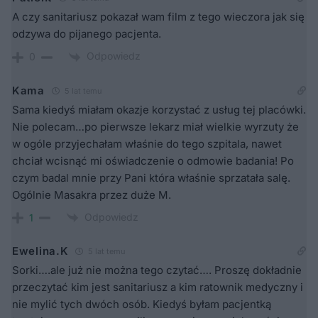
A czy sanitariusz pokazał wam film z tego wieczora jak się
odzywa do pijanego pacjenta.
Odpowiedz
0
Kama
5 lat temu
Sama kiedyś miałam okazje korzystać z usług tej placówki.
Nie polecam…po pierwsze lekarz miał wielkie wyrzuty że
w ogóle przyjechałam właśnie do tego szpitala, nawet
chciał wcisnąć mi oświadczenie o odmowie badania! Po
czym badal mnie przy Pani która właśnie sprzatała salę.
Ogólnie Masakra przez duże M.
Odpowiedz
1
Ewelina.K
5 lat temu
Sorki….ale już nie można tego czytać…. Proszę dokładnie
przeczytać kim jest sanitariusz a kim ratownik medyczny i
nie mylić tych dwóch osób. Kiedyś byłam pacjentką