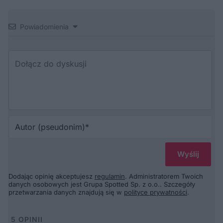
Powiadomienia
Au
(p
Dodając opinię akceptujesz
regulamin
. Administratorem Twoich
danych osobowych jest Grupa Spotted Sp. z o.o.. Szczegóły
przetwarzania danych znajdują się w
polityce prywatności
.
5
OPINII