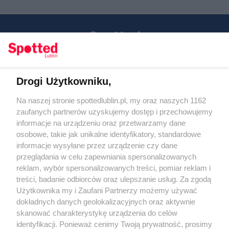
Drogi Użytkowniku,
Kontakt
Na naszej stronie spottedlublin.pl, my oraz naszych 1162
Regulamin
Polityka prywatności
zaufanych partnerów uzyskujemy dostęp i przechowujemy
RODO
informacje na urządzeniu oraz przetwarzamy dane
Warunki korzystania z treści
osobowe, takie jak unikalne identyfikatory, standardowe
informacje wysyłane przez urządzenie czy dane
KATEGORIE
przeglądania w celu zapewniania spersonalizowanych
reklam, wybór spersonalizowanych treści, pomiar reklam i
OGŁOSZENIA
treści, badanie odbiorców oraz ulepszanie usług. Za zgodą
Użytkownika my i Zaufani Partnerzy możemy używać
dokładnych danych geolokalizacyjnych oraz aktywnie
WYDARZENIA
skanować charakterystykę urządzenia do celów
identyfikacji. Ponieważ cenimy Twoją prywatność, prosimy
NA SKRÓTY