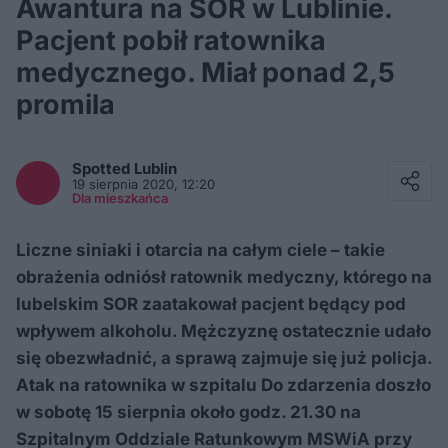
Awantura na SOR w Lublinie.
Pacjent pobił ratownika
medycznego. Miał ponad 2,5
promila
Facebook
Twitter / X
Spotted
Lublin
E-mail
19 sierpnia 2020, 12:20
Messenger
Dla mieszkańca
Whatsapp
Kopiuj link
Liczne siniaki i otarcia na całym ciele – takie
obrażenia odniósł ratownik medyczny, którego na
lubelskim SOR zaatakował pacjent będący pod
wpływem alkoholu. Mężczyznę ostatecznie udało
się obezwładnić, a sprawą zajmuje się już policja.
Atak na ratownika w szpitalu Do zdarzenia doszło
w sobotę 15 sierpnia około godz. 21.30 na
Szpitalnym Oddziale Ratunkowym MSWiA przy