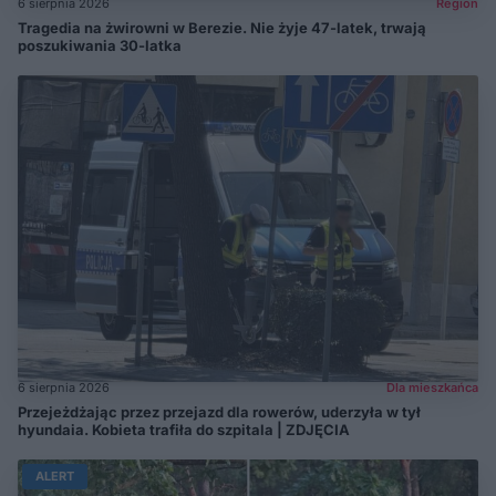
6 sierpnia 2026
Region
Tragedia na żwirowni w Berezie. Nie żyje 47-latek, trwają
poszukiwania 30-latka
6 sierpnia 2026
Dla mieszkańca
Przejeżdżając przez przejazd dla rowerów, uderzyła w tył
hyundaia. Kobieta trafiła do szpitala | ZDJĘCIA
ALERT