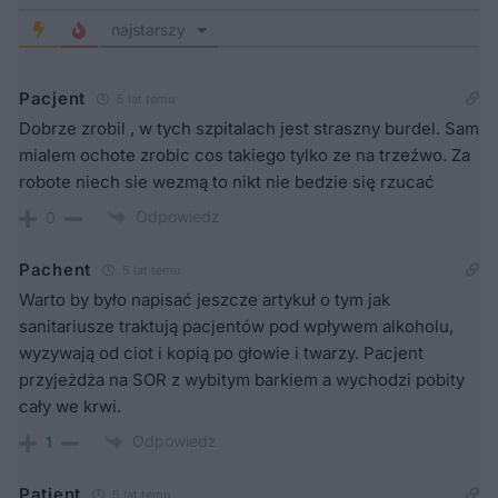
najstarszy
Pacjent
5 lat temu
Dobrze zrobil , w tych szpitalach jest straszny burdel. Sam
mialem ochote zrobic cos takiego tylko ze na trzeźwo. Za
robote niech sie wezmą to nikt nie bedzie się rzucać
Odpowiedz
0
Pachent
5 lat temu
Warto by było napisać jeszcze artykuł o tym jak
sanitariusze traktują pacjentów pod wpływem alkoholu,
wyzywają od ciot i kopią po głowie i twarzy. Pacjent
przyjeżdża na SOR z wybitym barkiem a wychodzi pobity
cały we krwi.
Odpowiedz
1
Patient
5 lat temu