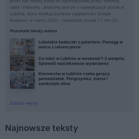
przez nas newsy trafiły do ogólnopolskiej prasy, telewizji,
radia i Internetu. Jesteśmy jednym z największych portali w
Lublinie, który według wyników oglądalności Google
Analytics, w marcu 2022 r. odwiedziło ponad 1,7 mln UU.
Pozostałe teksty autora
Lubelskie badaczki z patentem. Pomogą w
walce z rakiem piersi
Co robić w Lublinie w weekend 1-2 sierpnia.
Sprawdź najciekawsze wydarzenia
Kierowców w Lublinie czeka gorący
poniedziałek. Pielgrzymka, marsz i
zamknięte ulice
Zobacz więcej
Najnowsze teksty