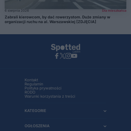
6 sierpnia 2026
Dla mieszkańca
Zabrali kierowcom, by dać rowerzystom. Duże zmiany w
organizacji ruchu na al. Warszawskiej [ZDJĘCIA]
Kontakt
Regulamin
Polityka prywatności
RODO
Warunki korzystania z treści
KATEGORIE
OGŁOSZENIA