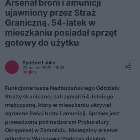
Arsenał broni i amunicji
ujawniony przez Straż
Graniczną. 54-latek w
mieszkaniu posiadał sprzęt
gotowy do użytku
Facebook
Twitter / X
Spotted
Lublin
E-mail
23 marca 2025, 19:33
Messenger
Region
Whatsapp
Kopiuj link
Funkcjonariusze Nadbużańskiego Oddziału
Straży Granicznej zatrzymali 54-letniego
mężczyznę, który w mieszkaniu ukrywał
ogromne ilości broni i amunicji. Sprawa jest
prowadzona pod nadzorem Prokuratury
Okręgowej w Zamościu. Nielegalny arsenał
odkryty w Warszawie Podczas działań