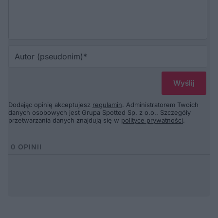
Au
(p
Dodając opinię akceptujesz
regulamin
. Administratorem Twoich
danych osobowych jest Grupa Spotted Sp. z o.o.. Szczegóły
przetwarzania danych znajdują się w
polityce prywatności
.
0
OPINII