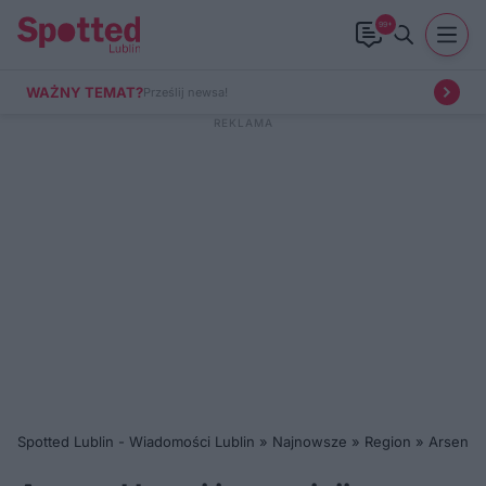
99+
WAŻNY TEMAT?
Prześlij newsa!
Spotted Lublin - Wiadomości Lublin
»
Najnowsze
»
Region
»
Arsenał 