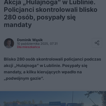
Akcja „Hulajnoga” w Lublinie.
Policjanci skontrolowali blisko
280 osób, posypały się
mandaty
Facebook
Twitter / X
Dominik
Wąsik
E-mail
10 października 2025, 07:31
Messenger
Dla mieszkańca
Whatsapp
Kopiuj link
Blisko 280 osób skontrolowali policjanci podczas
akcji „Hulajnoga” w Lublinie. Posypały się
mandaty, a kilku kierujących wpadło na
„podwójnym gazie”.