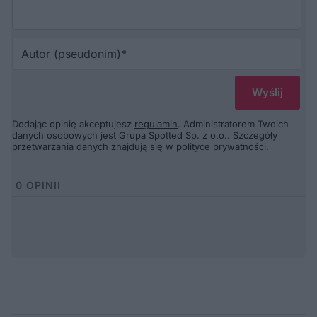
Au
(p
Dodając opinię akceptujesz
regulamin
. Administratorem Twoich
danych osobowych jest Grupa Spotted Sp. z o.o.. Szczegóły
przetwarzania danych znajdują się w
polityce prywatności
.
0
OPINII