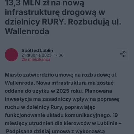
13,3 MLN zł na nową
infrastrukturę drogową w
dzielnicy RURY. Rozbudują ul.
Wallenroda
Facebook
Twitter / X
Spotted
Lublin
E-mail
21 grudnia 2023, 17:36
Messenger
Dla mieszkańca
Whatsapp
Kopiuj link
Miasto zatwierdziło umowę na rozbudowę ul.
Wallenroda. Nowa infrastruktura ma zostać
oddana do użytku w 2025 roku. Planowana
inwestycja ma zasadniczy wpływ na poprawę
ruchu w dzielnicy Rury, poprawiając
funkcjonowanie układu komunikacyjnego. 19
miesięcy utrudnień dla kierowców w Lublinie –
Podpisana dzisiaj umowa z wykonawcą