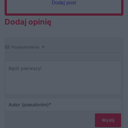
Dodaj post
Dodaj opinię
Powiadomienia
Au
(p