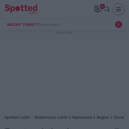
99+
WAŻNY TEMAT?
Prześlij newsa!
Spotted Lublin - Wiadomości Lublin
»
Najnowsze
»
Region
»
Zwrot po