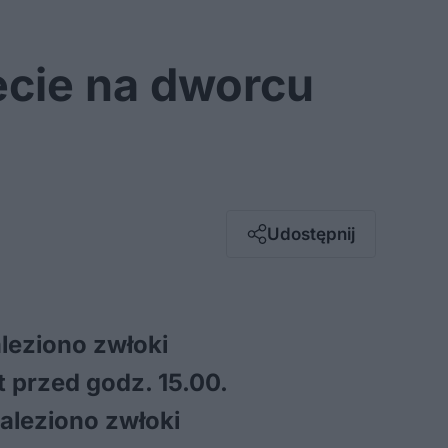
ecie na dworcu
Facebook
Twitter / X
E-mail
Udostępnij
Messenger
Whatsapp
Kopiuj link
leziono zwłoki
 przed godz. 15.00.
naleziono zwłoki