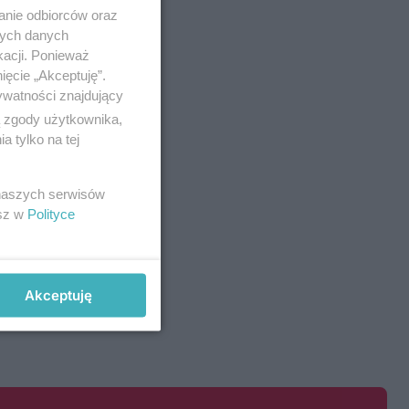
anie odbiorców oraz
nych danych
kacji. Ponieważ
ięcie „Akceptuję”.
ywatności znajdujący
ą zgody użytkownika,
 tylko na tej
 naszych serwisów
esz w
Polityce
Akceptuję