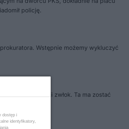
tojącym na dworcu PKS, dokładnie na placu
adomił policję.
o prokuratora. Wstępnie możemy wykluczyć
o wykonaniu sekcji zwłok. Ta ma zostać
 dostęp i
lne identyfikatory,
iania