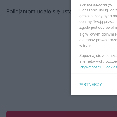
spersonalizowanych re
ulepszanie usług. Za
Policjantom udało się ustalić tożsamość mę
geolokalizacyjnych or
cenimy Twoją prywatno
Zgoda jest dobrowoln
się w lewym dolnym r
ale masz prawo sprzec
witrynie.
Zapoznaj się z poniż
internetowych. Szcze
Prywatności
i
Cookie
PARTNERZY