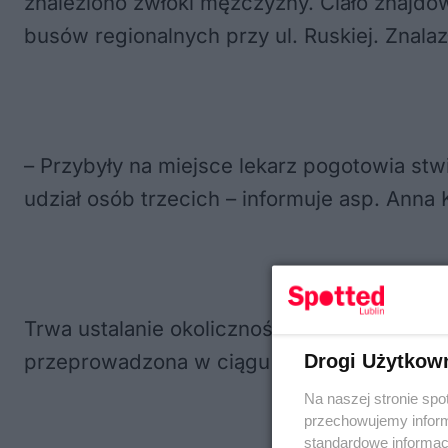
znaleziono zwłoki mężczyzny. Ciało znajdowa
busów regionalnych przy ul. Ruskiej. Znalaz
– Przybyły na miejsce lekarz pogotowia s
udział osób trzecich – informuje asp. Anna K
Trwa ustalanie okoliczności zdarzenia. – 
przeprowadzona w ciągu najbliższych dni –
Drogi Użytkow
Na naszej stronie spo
przechowujemy informa
standardowe informac