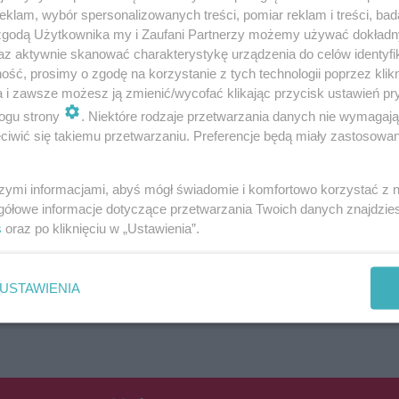
klam, wybór spersonalizowanych treści, pomiar reklam i treści, bad
 zgodą Użytkownika my i Zaufani Partnerzy możemy używać dokład
żczyzny. To 36-letni mieszkaniec Lublina.
az aktywnie skanować charakterystykę urządzenia do celów identyfi
ść, prosimy o zgodę na korzystanie z tych technologii poprzez klikn
a i zawsze możesz ją zmienić/wycofać klikając przycisk ustawień pr
ogu strony
. Niektóre rodzaje przetwarzania danych nie wymagaj
iwić się takiemu przetwarzaniu. Preferencje będą miały zastosowania
szymi informacjami, abyś mógł świadomie i komfortowo korzystać z
gółowe informacje dotyczące przetwarzania Twoich danych znajdzi
s
oraz po kliknięciu w „Ustawienia”.
USTAWIENIA