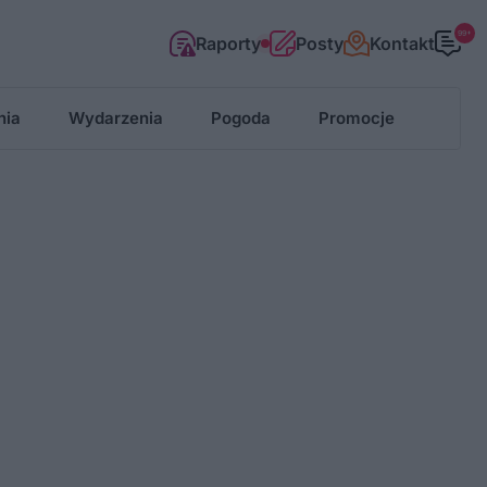
99+
Raporty
Posty
Kontakt
nia
Wydarzenia
Pogoda
Promocje