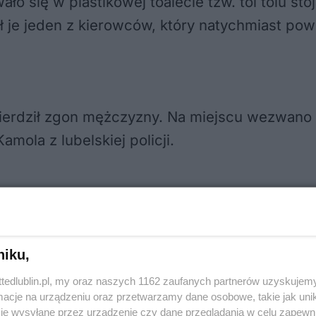
ło się w plastikowej toalecie tzw. toi toiu s
ł je jeden z kierowców, który natychmiast powi
twierdził zgon mężczyzny. Na miejscu wezwan
amola z lubelskiej policji.
Bezpośrednią przyczynę jego śmierci poznamy p
 dodaje asp. Kamola.
niku,
ttedlublin.pl, my oraz naszych 1162 zaufanych partnerów uzyskujemy
cje na urządzeniu oraz przetwarzamy dane osobowe, takie jak unika
je wysyłane przez urządzenie czy dane przeglądania w celu zapewn