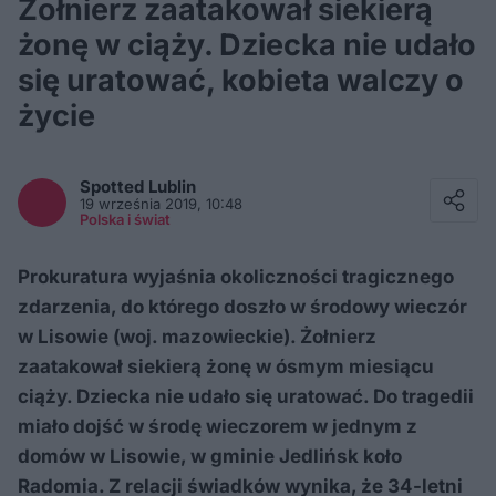
Żołnierz zaatakował siekierą
żonę w ciąży. Dziecka nie udało
się uratować, kobieta walczy o
życie
Facebook
Twitter / X
Spotted
Lublin
E-mail
19 września 2019, 10:48
Messenger
Polska i świat
Whatsapp
Kopiuj link
Prokuratura wyjaśnia okoliczności tragicznego
zdarzenia, do którego doszło w środowy wieczór
w Lisowie (woj. mazowieckie). Żołnierz
zaatakował siekierą żonę w ósmym miesiącu
ciąży. Dziecka nie udało się uratować. Do tragedii
miało dojść w środę wieczorem w jednym z
domów w Lisowie, w gminie Jedlińsk koło
Radomia. Z relacji świadków wynika, że 34-letni