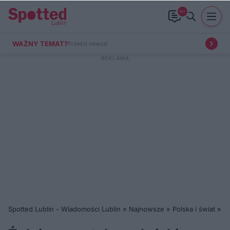
99+
WAŻNY TEMAT?
Prześlij newsa!
Spotted Lublin - Wiadomości Lublin
»
Najnowsze
»
Polska i świat
»
Żo