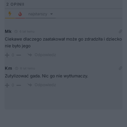
2
OPINII
najstarszy
Mk
6 lat temu
Ciekawe dlaczego zaatakował może go zdradziła i dziecko
nie było jego
Odpowiedz
0
Km
6 lat temu
Zutylizować gada. Nic go nie wytłumaczy.
Odpowiedz
0