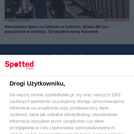
6 sierpnia 2026
Dla mieszkańca
Rekordowy lipiec na lotnisku w Lublinie. Blisko 68 tys.
pasażerów w miesiąc. Od grudnia nowy kierunek
Drogi Użytkowniku,
Kontakt
Na naszej stronie spottedlublin.pl, my oraz naszych 1162
Regulamin
Polityka prywatności
zaufanych partnerów uzyskujemy dostęp i przechowujemy
RODO
informacje na urządzeniu oraz przetwarzamy dane
Warunki korzystania z treści
osobowe, takie jak unikalne identyfikatory, standardowe
informacje wysyłane przez urządzenie czy dane
KATEGORIE
przeglądania w celu zapewniania spersonalizowanych
reklam, wybór spersonalizowanych treści, pomiar reklam i