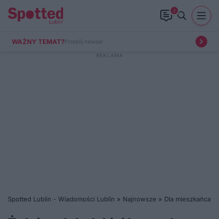
99+
WAŻNY TEMAT?
Prześlij newsa!
Spotted Lublin - Wiadomości Lublin
»
Najnowsze
»
Dla mieszkańca
»