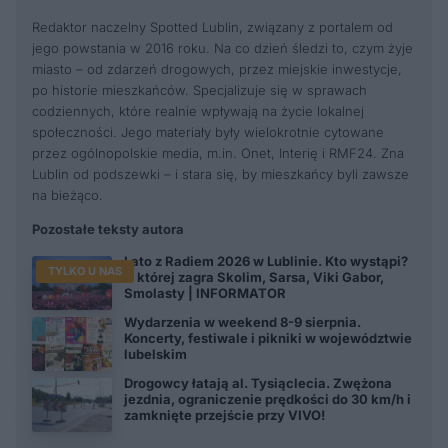
Redaktor naczelny Spotted Lublin, związany z portalem od
jego powstania w 2016 roku. Na co dzień śledzi to, czym żyje
miasto – od zdarzeń drogowych, przez miejskie inwestycje,
po historie mieszkańców. Specjalizuje się w sprawach
codziennych, które realnie wpływają na życie lokalnej
społeczności. Jego materiały były wielokrotnie cytowane
przez ogólnopolskie media, m.in. Onet, Interię i RMF24. Zna
Lublin od podszewki – i stara się, by mieszkańcy byli zawsze
na bieżąco.
Pozostałe teksty autora
Lato z Radiem 2026 w Lublinie. Kto wystąpi?
TYLKO U NAS
O której zagra Skolim, Sarsa, Viki Gabor,
Smolasty | INFORMATOR
Wydarzenia w weekend 8-9 sierpnia.
Koncerty, festiwale i pikniki w województwie
lubelskim
Drogowcy łatają al. Tysiąclecia. Zwężona
jezdnia, ograniczenie prędkości do 30 km/h i
zamknięte przejście przy VIVO!