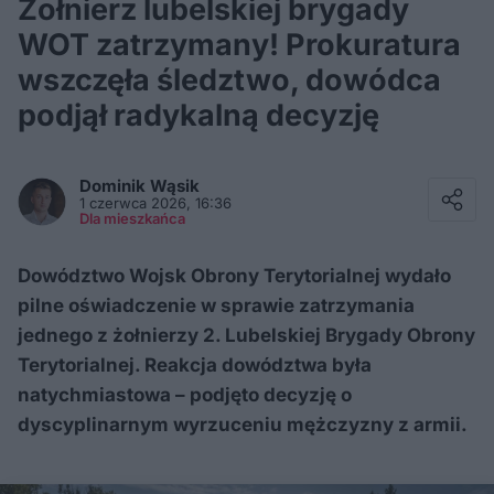
Żołnierz lubelskiej brygady
WOT zatrzymany! Prokuratura
wszczęła śledztwo, dowódca
podjął radykalną decyzję
Facebook
Twitter / X
Dominik
Wąsik
E-mail
1 czerwca 2026, 16:36
Messenger
Dla mieszkańca
Whatsapp
Kopiuj link
Dowództwo Wojsk Obrony Terytorialnej wydało
pilne oświadczenie w sprawie zatrzymania
jednego z żołnierzy 2. Lubelskiej Brygady Obrony
Terytorialnej. Reakcja dowództwa była
natychmiastowa – podjęto decyzję o
dyscyplinarnym wyrzuceniu mężczyzny z armii.