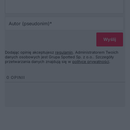
Au
(p
Dodając opinię akceptujesz
regulamin
. Administratorem Twoich
danych osobowych jest Grupa Spotted Sp. z o.o.. Szczegóły
przetwarzania danych znajdują się w
polityce prywatności
.
0
OPINII