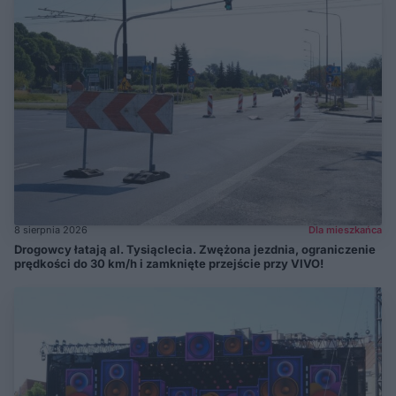
8 sierpnia 2026
Dla mieszkańca
Drogowcy łatają al. Tysiąclecia. Zwężona jezdnia, ograniczenie
prędkości do 30 km/h i zamknięte przejście przy VIVO!