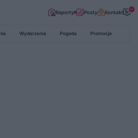
99+
Raporty
Posty
Kontakt
nia
Wydarzenia
Pogoda
Promocje