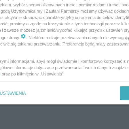
ę spokój, bezpieczeństwo i wolna miłość!” – 
klam, wybór spersonalizowanych treści, pomiar reklam i treści, bad
 zgodą Użytkownika my i Zaufani Partnerzy możemy używać dokład
az aktywnie skanować charakterystykę urządzenia do celów identyfi
 Lublina
ść, prosimy o zgodę na korzystanie z tych technologii poprzez klikn
a i zawsze możesz ją zmienić/wycofać klikając przycisk ustawień pr
ogu strony
. Niektóre rodzaje przetwarzania danych nie wymagaj
acji publicznej trasy tegorocznego przemarszu.
iwić się takiemu przetwarzaniu. Preferencje będą miały zastosowania
nowanych zgromadzeń publicznych, możemy wyc
, a następnie przejdzie ulicami:
szymi informacjami, abyś mógł świadomie i komfortowo korzystać z
gółowe informacje dotyczące przetwarzania Twoich danych znajdzi
s
oraz po kliknięciu w „Ustawienia”.
otkania Kultur)
USTAWIENIA