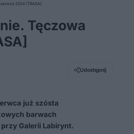
 czerwca 2024 [TRASA]
nie. Tęczowa
ASA]
Facebook
Twitter / X
E-mail
Udostępnij
Messenger
Whatsapp
Kopiuj link
zerwca już szósta
czowych barwach
rzy Galerii Labirynt.