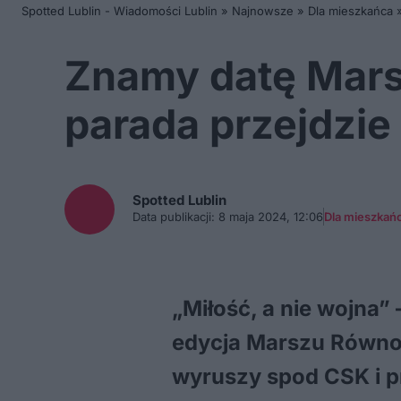
Spotted Lublin - Wiadomości Lublin
»
Najnowsze
»
Dla mieszkańca
Znamy datę Mars
parada przejdzie
Spotted
Lublin
Data publikacji:
8 maja 2024, 12:06
Dla mieszkań
„Miłość, a nie wojna”
edycja Marszu Równoś
wyruszy spod CSK i pr