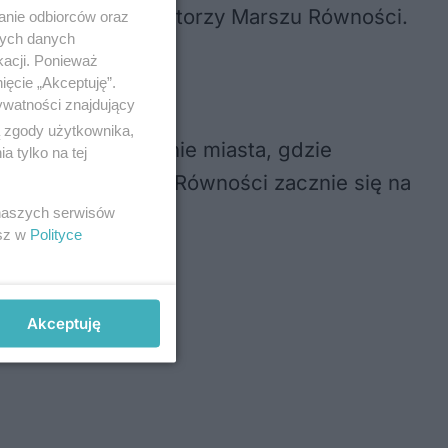
zachęcają organizatorzy Marszu Równości.
anie odbiorców oraz
nych danych
kacji. Ponieważ
ięcie „Akceptuję”.
ywatności znajdujący
ą zgody użytkownika,
 Niemniej na stronie miasta, gdzie
 tylko na tej
zytać, że Marsz Równości zacznie się na
 naszych serwisów
esz w
Polityce
Akceptuję