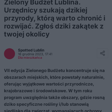
Zielony Budżet Lublina.
Urzędnicy szukają dzikiej
przyrody, którą warto chronić i
rozwijać. Zgłoś dziki zakątek z
twojej okolicy
Facebook
Twitter / X
Spotted
Lublin
E-mail
18 grudnia 2023, 17:41
Messenger
Dla mieszkańca
Whatsapp
Kopiuj link
VII edycja Zielonego Budżetu koncentruje się na
obszarach miejskich, które powstały naturalnie,
oferując wyjątkowe wartości przyrodnicze,
krajobrazowe i środowiskowe. W tym roku
program uwzględnia także obszary, gdzie rosną
dziko specyficzne rośliny i/lub stanowią
siedlisko dla zwierząt, wymagających ochrony