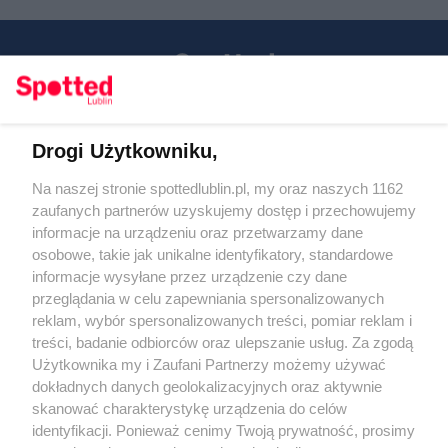
Drogi Użytkowniku,
Kontakt
Na naszej stronie spottedlublin.pl, my oraz naszych 1162
Regulamin
Polityka prywatności
zaufanych partnerów uzyskujemy dostęp i przechowujemy
RODO
informacje na urządzeniu oraz przetwarzamy dane
Warunki korzystania z treści
osobowe, takie jak unikalne identyfikatory, standardowe
informacje wysyłane przez urządzenie czy dane
KATEGORIE
przeglądania w celu zapewniania spersonalizowanych
reklam, wybór spersonalizowanych treści, pomiar reklam i
OGŁOSZENIA
treści, badanie odbiorców oraz ulepszanie usług. Za zgodą
Użytkownika my i Zaufani Partnerzy możemy używać
dokładnych danych geolokalizacyjnych oraz aktywnie
WYDARZENIA
skanować charakterystykę urządzenia do celów
identyfikacji. Ponieważ cenimy Twoją prywatność, prosimy
NA SKRÓTY