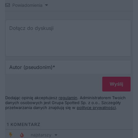
Powiadomienia
Au
(p
Dodając opinię akceptujesz
regulamin
. Administratorem Twoich
danych osobowych jest Grupa Spotted Sp. z o.o.. Szczegóły
przetwarzania danych znajdują się w
polityce prywatności
.
1
KOMENTARZ
najstarszy