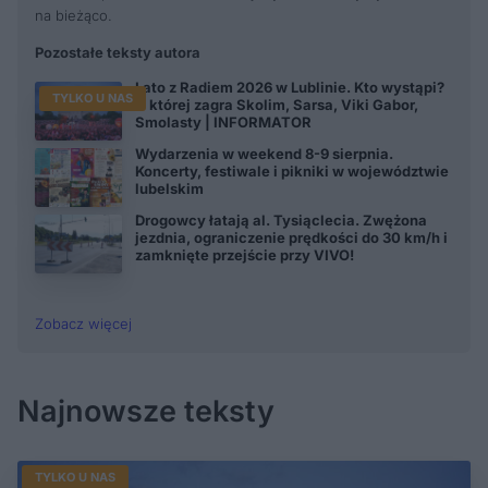
na bieżąco.
Pozostałe teksty autora
Lato z Radiem 2026 w Lublinie. Kto wystąpi?
TYLKO U NAS
O której zagra Skolim, Sarsa, Viki Gabor,
Smolasty | INFORMATOR
Wydarzenia w weekend 8-9 sierpnia.
Koncerty, festiwale i pikniki w województwie
lubelskim
Drogowcy łatają al. Tysiąclecia. Zwężona
jezdnia, ograniczenie prędkości do 30 km/h i
zamknięte przejście przy VIVO!
Zobacz więcej
Najnowsze teksty
TYLKO U NAS