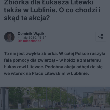
Zbiórka dla Łukasza Litewki
także w Lublinie. O co chodzi i
skąd ta akcja?
Facebook
Twitter / X
Dominik
Wąsik
E-mail
4 maja 2026, 18:24
Messenger
Dla mieszkańca
Whatsapp
Kopiuj link
To nie jest zwykła zbiórka. W całej Polsce ruszyła
fala pomocy dla zwierząt – w hołdzie zmarłemu
Łukaszowi Litewce. Podobna akcja odbędzie się
we wtorek na Placu Litewskim w Lublinie.