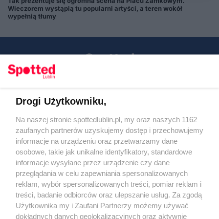
Tak prezentuje się ogromna scena na Placu Zamkowym.
Wieczorem wystąpią tu popularni artyści, a teren wokół
wypełnią tłumy
Drogi Użytkowniku,
Kontakt
Na naszej stronie spottedlublin.pl, my oraz naszych 1162
Regulamin
Polityka prywatności
zaufanych partnerów uzyskujemy dostęp i przechowujemy
RODO
informacje na urządzeniu oraz przetwarzamy dane
Warunki korzystania z treści
osobowe, takie jak unikalne identyfikatory, standardowe
informacje wysyłane przez urządzenie czy dane
KATEGORIE
przeglądania w celu zapewniania spersonalizowanych
reklam, wybór spersonalizowanych treści, pomiar reklam i
OGŁOSZENIA
treści, badanie odbiorców oraz ulepszanie usług. Za zgodą
Użytkownika my i Zaufani Partnerzy możemy używać
WYDARZENIA
dokładnych danych geolokalizacyjnych oraz aktywnie