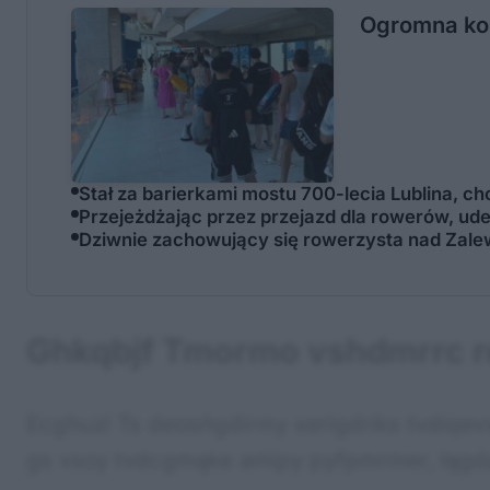
Ogromna kol
Stał za barierkami mostu 700-lecia Lublina, ch
Przejeżdżając przez przejazd dla rowerów, uder
Dziwnie zachowujący się rowerzysta nad Zale
Ghkqbjf Tmormo vshdmrrc r
Ecghuzl Ts deosńgdirmy xerigdriks tvdiq
gs vsoy tvdcgmąke amipy pyfpmrmer, łągd