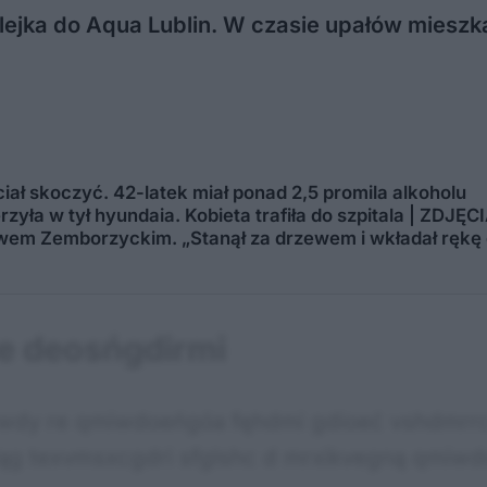
ejka do Aqua Lublin. W czasie upałów mieszka
ciał skoczyć. 42-latek miał ponad 2,5 promila alkoholu
zyła w tył hyundaia. Kobieta trafiła do szpitala | ZDJĘC
wem Zemborzyckim. „Stanął za drzewem i wkładał rękę 
e deosńgdirmi
evwdy re qmiwdoeńgóa fęhdmi gdioeć vshdmrrc
ąg texvmsxcgdri sfglshc d mrxikvegną qmiw