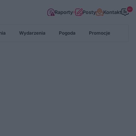
99+
Raporty
Posty
Kontakt
nia
Wydarzenia
Pogoda
Promocje