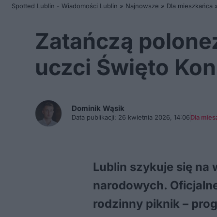
Spotted Lublin - Wiadomości Lublin
»
Najnowsze
»
Dla mieszkańca
Zatańczą polonez
uczci Święto Kon
Dominik
Wąsik
Data publikacji:
26 kwietnia 2026, 14:06
Dla mies
Lublin szykuje się n
narodowych. Oficjaln
rodzinny piknik – pr