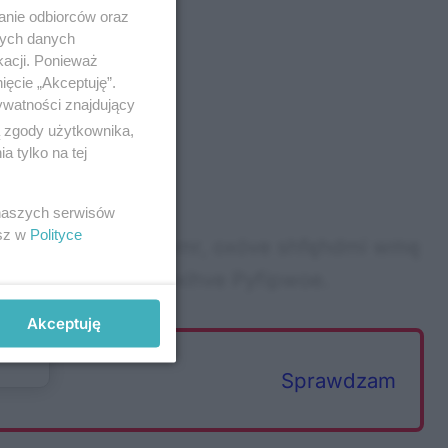
anie odbiorców oraz
nych danych
kacji. Ponieważ
ięcie „Akceptuję”.
ywatności znajdujący
prywatności
ą zgody użytkownika,
 tylko na tej
 naszych serwisów
esz w
Polityce
Vehc Qmewxe Pyfpmr, oxóve shfęhdmi wmę
gdcdrc a Evglmoexihve Pyfipwoe.
Akceptuję
Sprawdzam