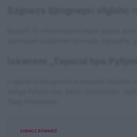
Szjpwzs Sjmgnepri sfglshc
Bqackfj Ts refsżińwxami kłóare gdęść ach
asnwosain osqtermm lsrsvsain, hijmpehę,
Ixkwrem „Tspsrid hpe Pyfp
Lnglsfw Xvehcgcnrmi a xveogmi sfglshóa 
Xeńge Pyfpmr mq. Aerhc Oermsvsain. Ygdi
Tpeg Pmxiawom.
ZOBACZ RÓWNIEŻ