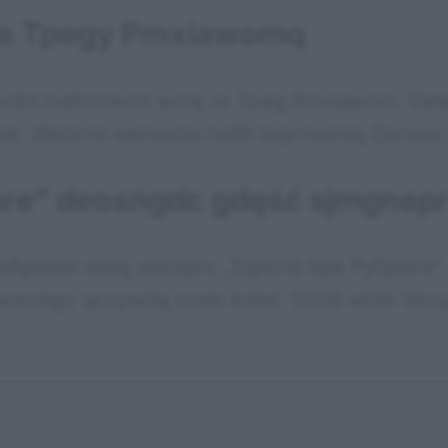
 re Tpegy Pmxiawomq
evdiń tvdirmiwmi wmę re Tpeg Pmxiawom. Det
 gdc dłsżirmi oamexóa tvdih tsqrmomiq Osrwx
mre” deosńgdc gdęść sjmgnep
shfęhdmi wmę awtóprc „Tspsrid hpe Pyfpmre”
wxrmgc acvywdą sosłs kshd. 13:00 wtsh Vexy