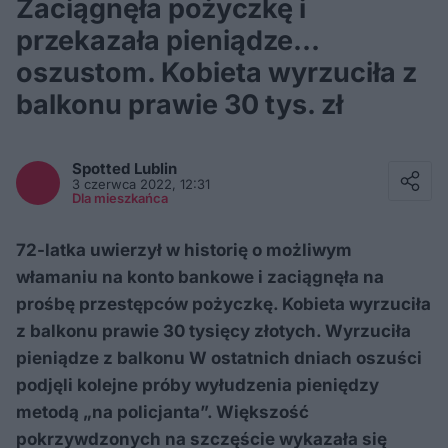
Zaciągnęła pożyczkę i
przekazała pieniądze…
oszustom. Kobieta wyrzuciła z
balkonu prawie 30 tys. zł
Facebook
Twitter / X
Spotted
Lublin
E-mail
3 czerwca 2022, 12:31
Messenger
Dla mieszkańca
Whatsapp
Kopiuj link
72-latka uwierzył w historię o możliwym
włamaniu na konto bankowe i zaciągnęła na
prośbę przestępców pożyczkę. Kobieta wyrzuciła
z balkonu prawie 30 tysięcy złotych. Wyrzuciła
pieniądze z balkonu W ostatnich dniach oszuści
podjęli kolejne próby wyłudzenia pieniędzy
metodą „na policjanta”. Większość
pokrzywdzonych na szczęście wykazała się