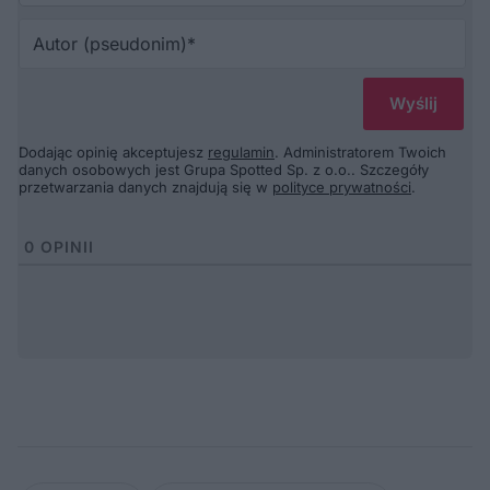
Au
(p
Dodając opinię akceptujesz
regulamin
. Administratorem Twoich
danych osobowych jest Grupa Spotted Sp. z o.o.. Szczegóły
przetwarzania danych znajdują się w
polityce prywatności
.
0
OPINII