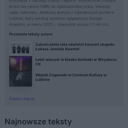
informacje z naszego miasta i regionu. Wielokrotnie zdobyte
przez nas newsy trafiły do ogólnopolskiej prasy, telewizji,
radia i Internetu. Jesteśmy jednym z największych portali w
Lublinie, który według wyników oglądalności Google
Analytics, w marcu 2022 r. odwiedziło ponad 1,7 mln UU.
Pozostałe teksty autora
Zakończenie lata uświetni koncert zespołu
Łukasz Jemioła Kwartet
Letni wieczór w blasku burleski w Wirydarzu
CK
Wojtek Cugowski w Centrum Kultury w
Lublinie
Zobacz więcej
Najnowsze teksty