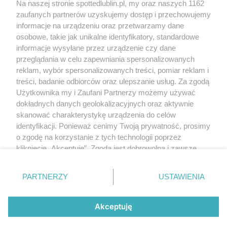
Na naszej stronie spottedlublin.pl, my oraz naszych 1162
Regulamin
Polityka prywatności
zaufanych partnerów uzyskujemy dostęp i przechowujemy
RODO
informacje na urządzeniu oraz przetwarzamy dane
Warunki korzystania z treści
osobowe, takie jak unikalne identyfikatory, standardowe
informacje wysyłane przez urządzenie czy dane
KATEGORIE
przeglądania w celu zapewniania spersonalizowanych
reklam, wybór spersonalizowanych treści, pomiar reklam i
OGŁOSZENIA
treści, badanie odbiorców oraz ulepszanie usług. Za zgodą
Użytkownika my i Zaufani Partnerzy możemy używać
dokładnych danych geolokalizacyjnych oraz aktywnie
WYDARZENIA
skanować charakterystykę urządzenia do celów
identyfikacji. Ponieważ cenimy Twoją prywatność, prosimy
NA SKRÓTY
o zgodę na korzystanie z tych technologii poprzez
kliknięcie „Akceptuję”. Zgoda jest dobrowolna i zawsze
możesz ją zmienić/wycofać klikając przycisk ustawień
prywatności znajdujący się w lewym dolnym rogu strony
PARTNERZY
USTAWIENIA
. Niektóre rodzaje przetwarzania danych nie wymagają
© 2025. Spotted Lublin. Wszystkie prawa zastrzeżone.
zgody użytkownika, ale masz prawo sprzeciwić się
Mapa strony
takiemu przetwarzaniu. Preferencje będą miały
Akceptuję
zastosowania tylko na tej witrynie.