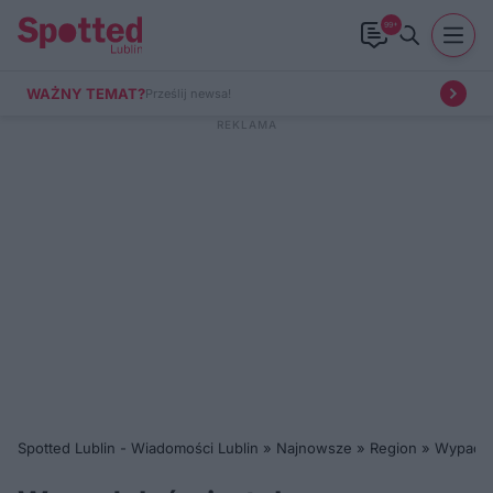
99+
WAŻNY TEMAT?
Prześlij newsa!
Spotted Lublin - Wiadomości Lublin
»
Najnowsze
»
Region
»
Wypadek 