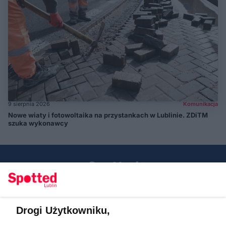
9 sierpnia 2026
Komunikacja
Nowe wiaty i fotowoltaika na przystankach w Lublinie. ZDiTM
szuka wykonawcy
Drogi Użytkowniku,
Kontakt