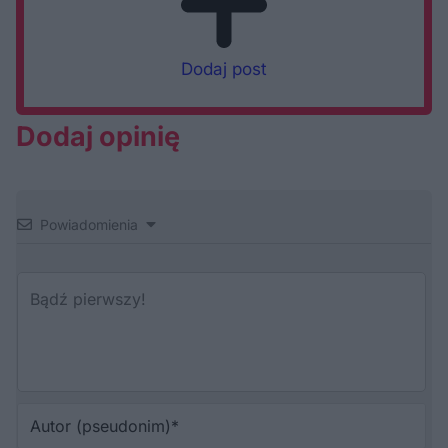
Dodaj post
Dodaj opinię
Powiadomienia
Au
(p