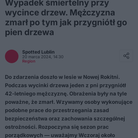
Wypadek śmiertelny przy
wycince drzew. Mężczyzna
zmarł po tym jak przygniótł go
pien drzewa
Facebook
Twitter / X
Spotted
Lublin
E-mail
20 marca 2024, 14:30
Messenger
Region
Whatsapp
Kopiuj link
Do zdarzenia doszło w lesie w Nowej Rokitni.
Podczas wycinki drzewa jeden z pni przygniótł
42-letniego mężczyznę. Obrażenia były na tyle
poważne, że zmarł. Wzywamy osoby wykonujące
podobne prace do przestrzegania zasad
bezpieczeństwa oraz zachowania szczególnej
ostrożności. Rozpoczyna się sezon prac
porządkowych — uważajmy Wczoraj około