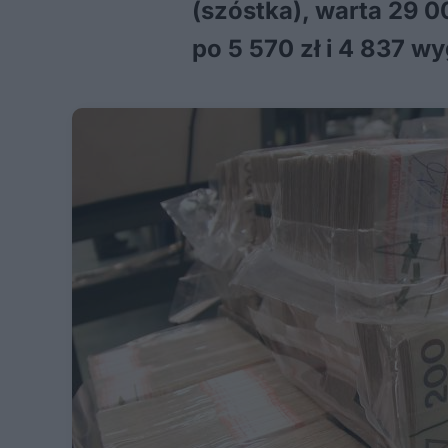
(szóstka), warta 29 0
po 5 570 zł i 4 837 w