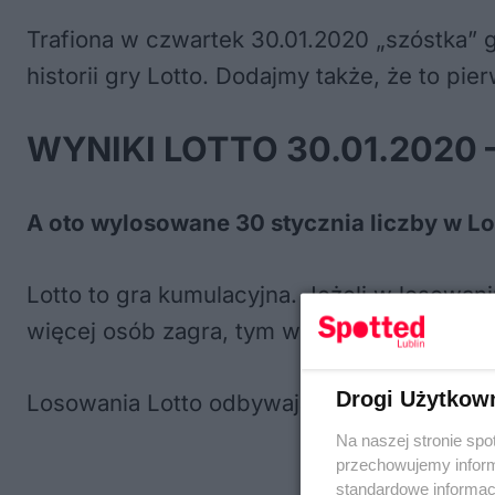
Trafiona w czwartek 30.01.2020 „szóstka” 
historii gry Lotto. Dodajmy także, że to p
WYNIKI LOTTO 30.01.2020 
A oto wylosowane 30 stycznia liczby w Lott
Lotto to gra kumulacyjna. Jeżeli w losowan
więcej osób zagra, tym większa pula na wy
Drogi Użytkow
Losowania Lotto odbywają się w każdy wtor
Na naszej stronie spo
przechowujemy informa
standardowe informac