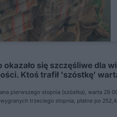
kazało się szczęśliwe dla wie
ci. Ktoś trafił 'szóstkę’ wart
a pierwszego stopnia (szóstka), warta 29 00
7 wygranych trzeciego stopnia, płatne po 252,