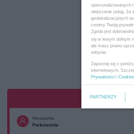
spersonalizowanych re
ulepszanie usług. Za
geolokalizacyjnych or
cenimy Twoją prywatno
Zgoda jest dobrowoln
się w lewym dolnym r
ale masz prawo sprzec
witrynie.
Zapoznaj się z poniż
internetowych. Szcze
Prywatności
i
Cookie
PARTNERZY
Mieszkanka
Parkowanie