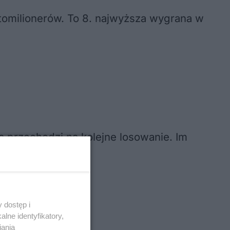
ttomilionerów. To 8. najwyższa wygrana w
a przechodzi na kolejne losowanie. Im
.
 dostęp i
lne identyfikatory,
iania