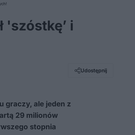
ych!
'szóstkę’ i
Facebook
Twitter / X
E-mail
Udostępnij
Messenger
Whatsapp
Kopiuj link
 graczy, ale jeden z
wartą 29 milionów
rwszego stopnia