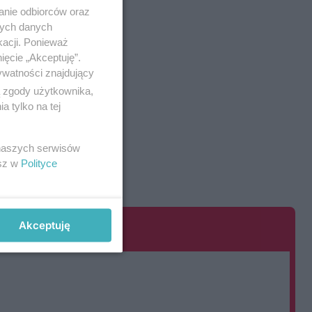
anie odbiorców oraz
nych danych
kacji. Ponieważ
ięcie „Akceptuję”.
ywatności znajdujący
ą zgody użytkownika,
 tylko na tej
 naszych serwisów
esz w
Polityce
Akceptuję