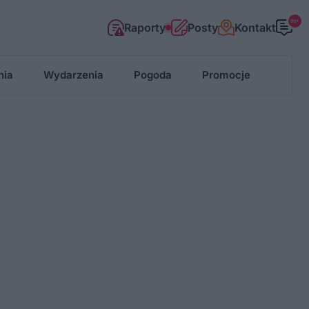
99+
Raporty
Posty
Kontakt
nia
Wydarzenia
Pogoda
Promocje