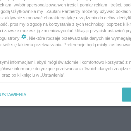
klam, wybór spersonalizowanych treści, pomiar reklam i treści, bad
 zgodą Użytkownika my i Zaufani Partnerzy możemy używać dokład
az aktywnie skanować charakterystykę urządzenia do celów identyfi
ść, prosimy o zgodę na korzystanie z tych technologii poprzez klikn
a i zawsze możesz ją zmienić/wycofać klikając przycisk ustawień pr
ogu strony
. Niektóre rodzaje przetwarzania danych nie wymagaj
iwić się takiemu przetwarzaniu. Preferencje będą miały zastosowania
szymi informacjami, abyś mógł świadomie i komfortowo korzystać z
gółowe informacje dotyczące przetwarzania Twoich danych znajdzi
s
oraz po kliknięciu w „Ustawienia”.
USTAWIENIA
Najnowsze posty