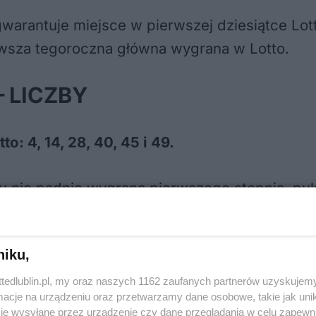
gwarantuje miejsce w pierwszej dziesiątce Lo
ierwsza tegoroczna główna wygrana w Lotto.
– LICZBY
o: 4, 14, 28, 40, 45 i 49.
iu nie padnie wygrana pierwszego stopnia, pul
grane. Gra polega na wytypowaniu 6 z 49 cyfr
niku,
ek, czwartek i sobotę.
ttedlublin.pl, my oraz naszych 1162 zaufanych partnerów uzyskujemy
cje na urządzeniu oraz przetwarzamy dane osobowe, takie jak unika
je wysyłane przez urządzenie czy dane przeglądania w celu zapewn