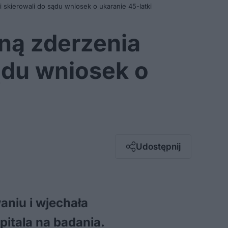
skierowali do sądu wniosek o ukaranie 45-latki
ną zderzenia
sądu wniosek o
Facebook
Twitter / X
E-mail
Udostępnij
Messenger
Whatsapp
Kopiuj link
aniu i wjechała
pitala na badania.