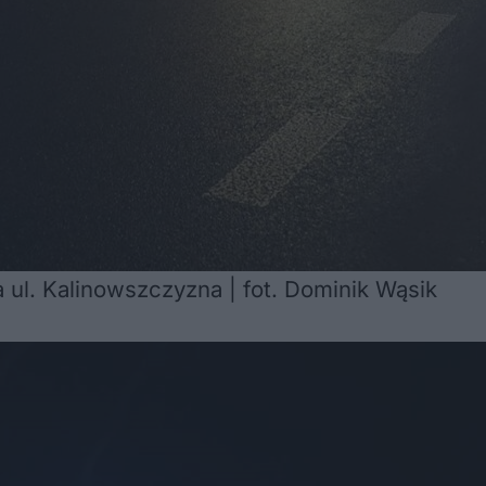
 ul. Kalinowszczyzna | fot. Dominik Wąsik