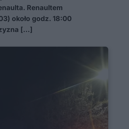
renaulta. Renaultem
03) około godz. 18:00
czyzna […]