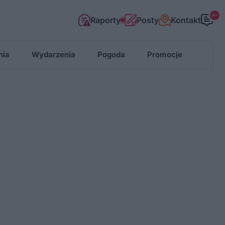
99+
Raporty
Posty
Kontakt
nia
Wydarzenia
Pogoda
Promocje