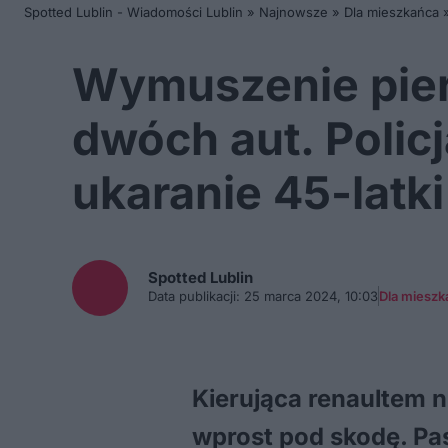
Spotted Lublin - Wiadomości Lublin
»
Najnowsze
»
Dla mieszkańca
Wymuszenie pier
dwóch aut. Polic
ukaranie 45-latki
Spotted
Lublin
Data publikacji:
25 marca 2024, 10:03
Dla mieszk
Kierująca renaultem n
wprost pod skodę. Pas