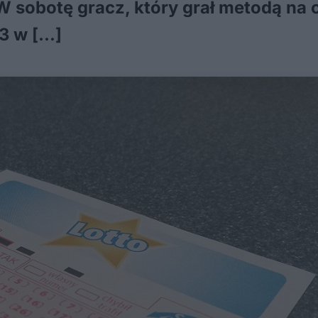
 sobotę gracz, który grał metodą na ch
23 w […]