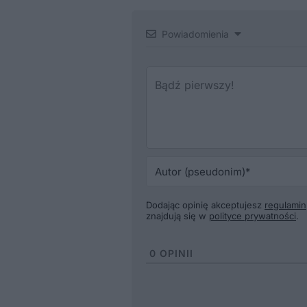
Powiadomienia
Dodając opinię akceptujesz
regulamin
znajdują się w
polityce prywatności
.
0
OPINII