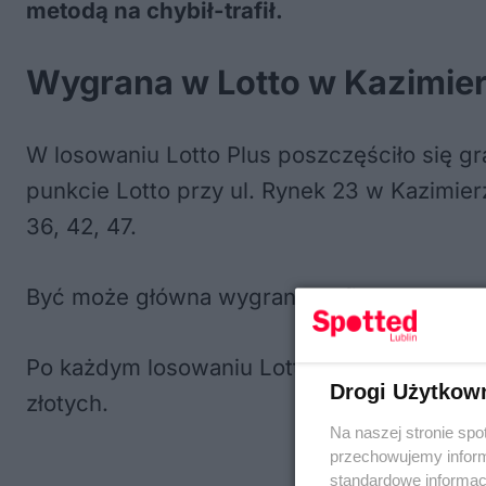
metodą na chybił-trafił.
Wygrana w Lotto w Kazimie
W losowaniu Lotto Plus poszczęściło się gr
punkcie Lotto przy ul. Rynek 23 w Kazimierz
36, 42, 47.
Być może główna wygrana trafiła do turyst
Po każdym losowaniu Lotto odbywa się doda
Drogi Użytkow
złotych.
Na naszej stronie spo
przechowujemy informa
standardowe informac