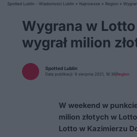
Spotted Lublin - Wiadomości Lublin
»
Najnowsze
»
Region
»
Wygran
Wygrana w Lotto
wygrał milion zł
Spotted
Lublin
Data publikacji:
9 sierpnia 2021, 16:36
Region
W weekend w punkcie 
milion złotych w Lott
Lotto w Kazimierzu D