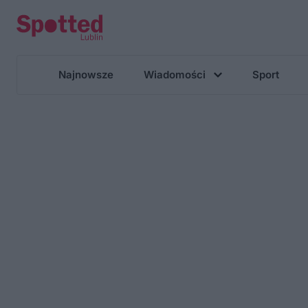
Najnowsze
Wiadomości
Sport