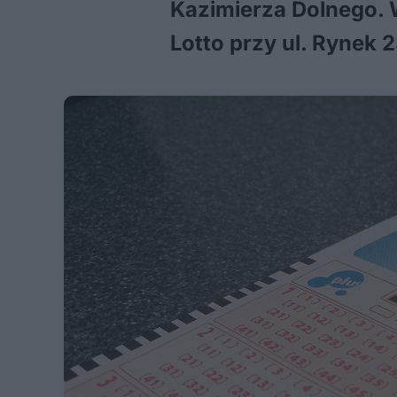
Kazimierza Dolnego. W
Lotto przy ul. Rynek 