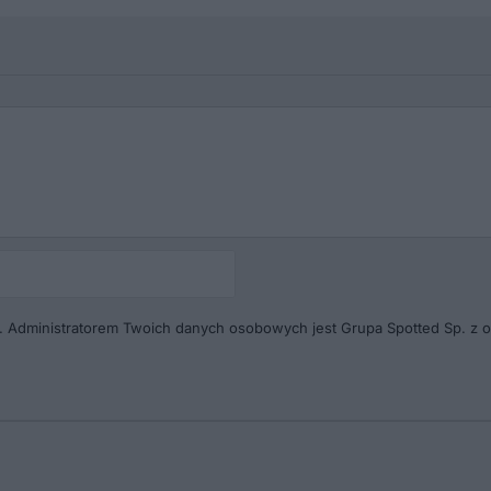
Autor
(pseudonim)*
. Administratorem Twoich danych osobowych jest Grupa Spotted Sp. z o