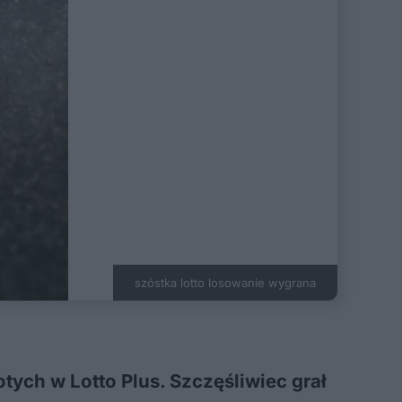
szóstka lotto losowanie wygrana
tych w Lotto Plus. Szczęśliwiec grał