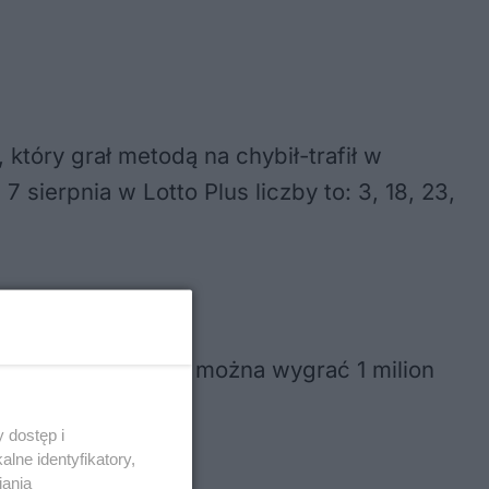
który grał metodą na chybił-trafił w
sierpnia w Lotto Plus liczby to: 3, 18, 23,
tórym za złotówkę można wygrać 1 milion
 dostęp i
lne identyfikatory,
iania