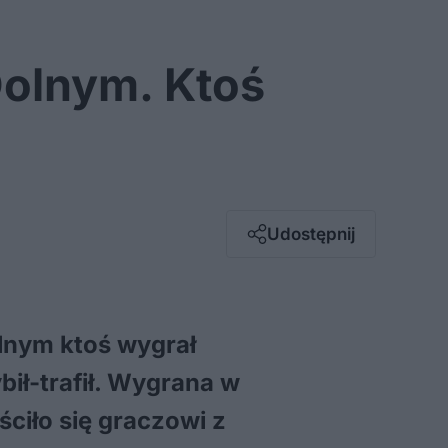
Dolnym. Ktoś
Facebook
Twitter / X
E-mail
Udostępnij
Messenger
Whatsapp
Kopiuj link
lnym ktoś wygrał
bił-trafił. Wygrana w
ciło się graczowi z