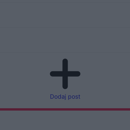
Dodaj post