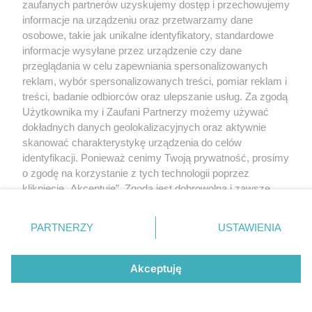
zaufanych partnerów uzyskujemy dostęp i przechowujemy
tygodniu 10-14 sierpnia | ZAMEK, SKANSEN, MAJDANEK
informacje na urządzeniu oraz przetwarzamy dane
osobowe, takie jak unikalne identyfikatory, standardowe
informacje wysyłane przez urządzenie czy dane
przeglądania w celu zapewniania spersonalizowanych
reklam, wybór spersonalizowanych treści, pomiar reklam i
treści, badanie odbiorców oraz ulepszanie usług. Za zgodą
Użytkownika my i Zaufani Partnerzy możemy używać
dokładnych danych geolokalizacyjnych oraz aktywnie
skanować charakterystykę urządzenia do celów
identyfikacji. Ponieważ cenimy Twoją prywatność, prosimy
o zgodę na korzystanie z tych technologii poprzez
kliknięcie „Akceptuję”. Zgoda jest dobrowolna i zawsze
możesz ją zmienić/wycofać klikając przycisk ustawień
prywatności znajdujący się w lewym dolnym rogu strony
9 sierpnia 2026
Region
PARTNERZY
USTAWIENIA
Dni Piask 2026 połączone z dożynkami. Znamy program!
. Niektóre rodzaje przetwarzania danych nie wymagają
Wystąpią Kubańczyk, B.R.O i Tymek
zgody użytkownika, ale masz prawo sprzeciwić się
takiemu przetwarzaniu. Preferencje będą miały
Akceptuję
zastosowania tylko na tej witrynie.
Najnowsze
Raporty
Posty
Wydarzenia
Zapoznaj się z poniższymi informacjami, abyś mógł