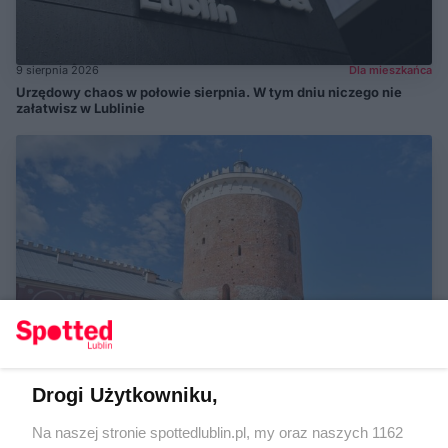
9 sierpnia 2026
Dla mieszkańca
Urzędowy chaos w połowie sierpnia. W tym dniu niczego nie
załatwisz w Lublinie
Drogi Użytkowniku,
9 sierpnia 2026
Przewodnik miejski
Na naszej stronie spottedlublin.pl, my oraz naszych 1162
Zwiedzaj Lublin bez biletu. Darmowe wstępy do muzeów w