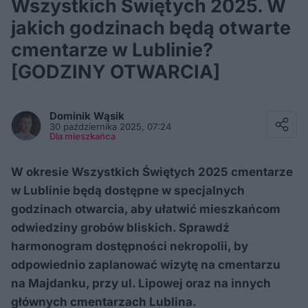
Wszystkich Świętych 2025. W
jakich godzinach będą otwarte
cmentarze w Lublinie?
[GODZINY OTWARCIA]
Facebook
Twitter / X
Dominik
Wąsik
E-mail
30 października 2025, 07:24
Messenger
Dla mieszkańca
Whatsapp
Kopiuj link
W okresie Wszystkich Świętych 2025 cmentarze
w Lublinie będą dostępne w specjalnych
godzinach otwarcia, aby ułatwić mieszkańcom
odwiedziny grobów bliskich. Sprawdź
harmonogram dostępności nekropolii, by
odpowiednio zaplanować wizytę na cmentarzu
na Majdanku, przy ul. Lipowej oraz na innych
głównych cmentarzach Lublina.