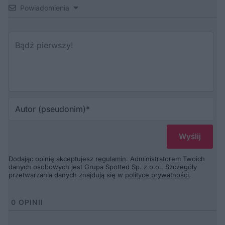
Powiadomienia
Au
(p
Dodając opinię akceptujesz
regulamin
. Administratorem Twoich
danych osobowych jest Grupa Spotted Sp. z o.o.. Szczegóły
przetwarzania danych znajdują się w
polityce prywatności
.
0
OPINII