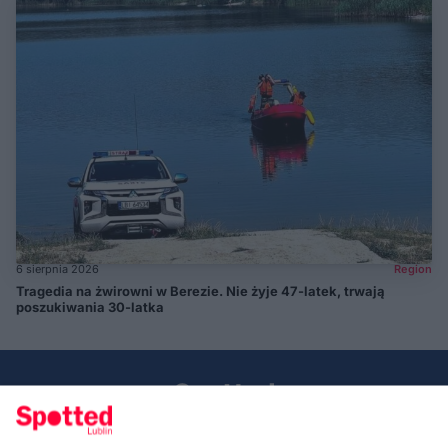
6 sierpnia 2026
Region
Tragedia na żwirowni w Berezie. Nie żyje 47-latek, trwają
poszukiwania 30-latka