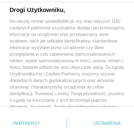
Drogi Użytkowniku,
Kontakt
Na naszej stronie spottedlublin.pl, my oraz naszych 1162
Regulamin
Polityka prywatności
zaufanych partnerów uzyskujemy dostęp i przechowujemy
RODO
informacje na urządzeniu oraz przetwarzamy dane
Warunki korzystania z treści
osobowe, takie jak unikalne identyfikatory, standardowe
informacje wysyłane przez urządzenie czy dane
KATEGORIE
przeglądania w celu zapewniania spersonalizowanych
reklam, wybór spersonalizowanych treści, pomiar reklam i
OGŁOSZENIA
treści, badanie odbiorców oraz ulepszanie usług. Za zgodą
Użytkownika my i Zaufani Partnerzy możemy używać
WYDARZENIA
dokładnych danych geolokalizacyjnych oraz aktywnie
skanować charakterystykę urządzenia do celów
identyfikacji. Ponieważ cenimy Twoją prywatność, prosimy
NA SKRÓTY
o zgodę na korzystanie z tych technologii poprzez
kliknięcie „Akceptuję”. Zgoda jest dobrowolna i zawsze
możesz ją zmienić/wycofać klikając przycisk ustawień
prywatności znajdujący się w lewym dolnym rogu strony
PARTNERZY
USTAWIENIA
. Niektóre rodzaje przetwarzania danych nie wymagają
© 2025. Spotted Lublin. Wszystkie prawa zastrzeżone.
zgody użytkownika, ale masz prawo sprzeciwić się