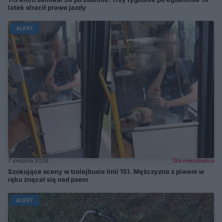
latek stracił prawo jazdy
ALERT
7 sierpnia 2026
Dla mieszkańca
Szokujące sceny w trolejbusie linii 151. Mężczyzna z piwem w
ręku znęcał się nad psem
ALERT