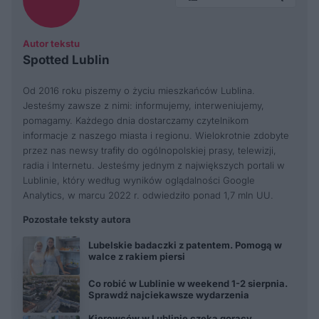
Autor tekstu
Spotted Lublin
Od 2016 roku piszemy o życiu mieszkańców Lublina.
Jesteśmy zawsze z nimi: informujemy, interweniujemy,
pomagamy. Każdego dnia dostarczamy czytelnikom
informacje z naszego miasta i regionu. Wielokrotnie zdobyte
przez nas newsy trafiły do ogólnopolskiej prasy, telewizji,
radia i Internetu. Jesteśmy jednym z największych portali w
Lublinie, który według wyników oglądalności Google
Analytics, w marcu 2022 r. odwiedziło ponad 1,7 mln UU.
Pozostałe teksty autora
Lubelskie badaczki z patentem. Pomogą w
walce z rakiem piersi
Co robić w Lublinie w weekend 1-2 sierpnia.
Sprawdź najciekawsze wydarzenia
Kierowców w Lublinie czeka gorący