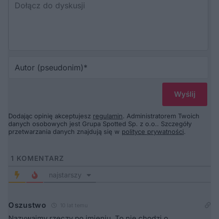
Au
(p
Dodając opinię akceptujesz
regulamin
. Administratorem Twoich
danych osobowych jest Grupa Spotted Sp. z o.o.. Szczegóły
przetwarzania danych znajdują się w
polityce prywatności
.
1
KOMENTARZ
najstarszy
Oszustwo
10 lat temu
Nazywajmy rzeczy po imieniu. To nie chodzi o