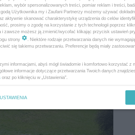
klam, wybór spersonalizowanych treści, pomiar reklam i treści, bad
 zgodą Użytkownika my i Zaufani Partnerzy możemy używać dokład
az aktywnie skanować charakterystykę urządzenia do celów identyfi
ść, prosimy o zgodę na korzystanie z tych technologii poprzez klikn
a i zawsze możesz ją zmienić/wycofać klikając przycisk ustawień pr
ogu strony
. Niektóre rodzaje przetwarzania danych nie wymagaj
iwić się takiemu przetwarzaniu. Preferencje będą miały zastosowania
szymi informacjami, abyś mógł świadomie i komfortowo korzystać z
gółowe informacje dotyczące przetwarzania Twoich danych znajdzi
s
oraz po kliknięciu w „Ustawienia”.
USTAWIENIA