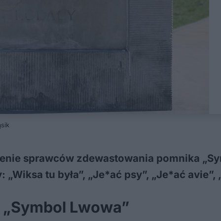
sik
alenie sprawców zdewastowania pomnika „S
„Wiksa tu była”, „Je*ać psy”, „Je*ać avie”, „
k „Symbol Lwowa”