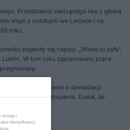
iego. Przedstawia siedzącego lwa z głową
lem więzi z rodakami we Lwowie i na
95 roku.
mniku pojawiły się napisy: „Wiksa tu była”,
ta Lublin. W tym roku zaplanowano prace
mpregnowany.
ie otrzymali zgłoszenie o dewastacji
zymali takiego zgłoszenia. Dodał, że
 dostęp i
lne identyfikatory,
iania