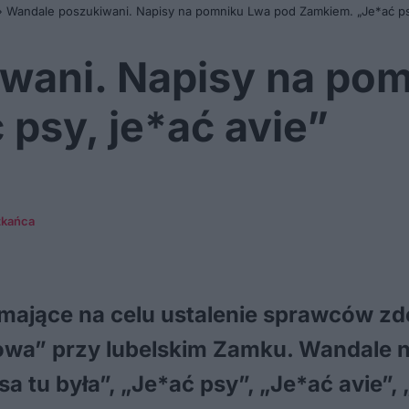
»
Wandale poszukiwani. Napisy na pomniku Lwa pod Zamkiem. „Je*ać psy
wani. Napisy na po
psy, je*ać avie”
zkańca
mające na celu ustalenie sprawców z
a” przy lubelskim Zamku. Wandale na
 tu była”, „Je*ać psy”, „Je*ać avie”, „