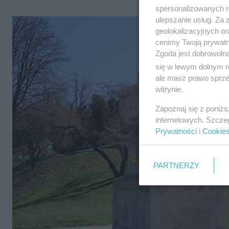
spersonalizowanych re
ulepszanie usług. Za
geolokalizacyjnych or
cenimy Twoją prywatno
Zgoda jest dobrowoln
się w lewym dolnym r
ale masz prawo sprzec
witrynie.
Zapoznaj się z poniż
internetowych. Szcze
Prywatności
i
Cookie
PARTNERZY