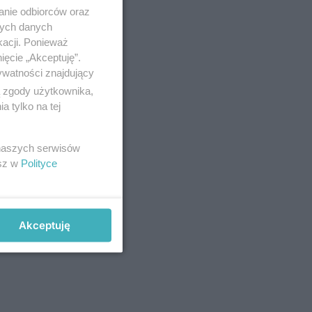
anie odbiorców oraz
nych danych
kacji. Ponieważ
ięcie „Akceptuję”.
ywatności znajdujący
ą zgody użytkownika,
 tylko na tej
 naszych serwisów
esz w
Polityce
Akceptuję