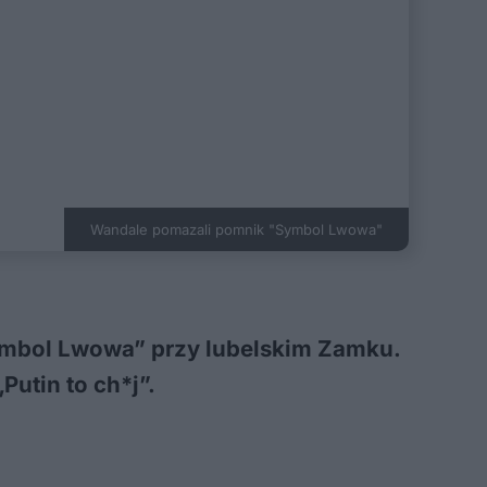
Wandale pomazali pomnik "Symbol Lwowa"
ymbol Lwowa” przy lubelskim Zamku.
Putin to ch*j”.