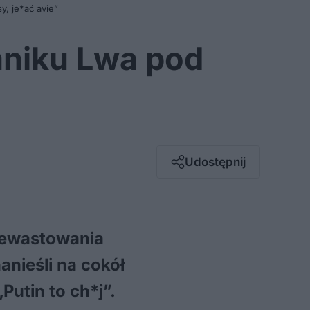
, je*ać avie”
mniku Lwa pod
Facebook
Twitter / X
E-mail
Udostępnij
Messenger
Whatsapp
Kopiuj link
dewastowania
nieśli na cokół
Putin to ch*j”.