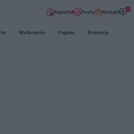
99+
Raporty
Posty
Kontakt
nia
Wydarzenia
Pogoda
Promocje