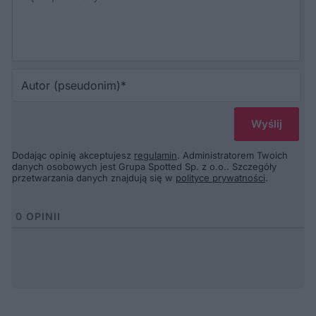
Au
(p
Dodając opinię akceptujesz
regulamin
. Administratorem Twoich
danych osobowych jest Grupa Spotted Sp. z o.o.. Szczegóły
przetwarzania danych znajdują się w
polityce prywatności
.
0
OPINII