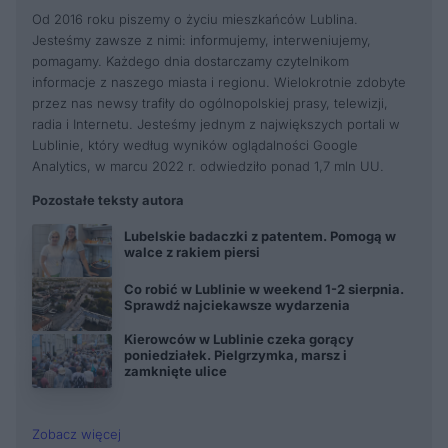
Od 2016 roku piszemy o życiu mieszkańców Lublina.
Jesteśmy zawsze z nimi: informujemy, interweniujemy,
pomagamy. Każdego dnia dostarczamy czytelnikom
informacje z naszego miasta i regionu. Wielokrotnie zdobyte
przez nas newsy trafiły do ogólnopolskiej prasy, telewizji,
radia i Internetu. Jesteśmy jednym z największych portali w
Lublinie, który według wyników oglądalności Google
Analytics, w marcu 2022 r. odwiedziło ponad 1,7 mln UU.
Pozostałe teksty autora
Lubelskie badaczki z patentem. Pomogą w
walce z rakiem piersi
Co robić w Lublinie w weekend 1-2 sierpnia.
Sprawdź najciekawsze wydarzenia
Kierowców w Lublinie czeka gorący
poniedziałek. Pielgrzymka, marsz i
zamknięte ulice
Zobacz więcej