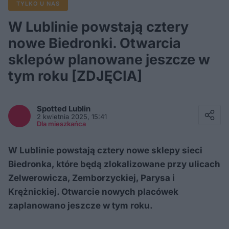
TYLKO U NAS
W Lublinie powstają cztery
nowe Biedronki. Otwarcia
sklepów planowane jeszcze w
tym roku [ZDJĘCIA]
Facebook
Twitter / X
Spotted
Lublin
E-mail
2 kwietnia 2025, 15:41
Messenger
Dla mieszkańca
Whatsapp
Kopiuj link
W Lublinie powstają cztery nowe sklepy sieci
Biedronka, które będą zlokalizowane przy ulicach
Zelwerowicza, Zemborzyckiej, Parysa i
Krężnickiej. Otwarcie nowych placówek
zaplanowano jeszcze w tym roku.