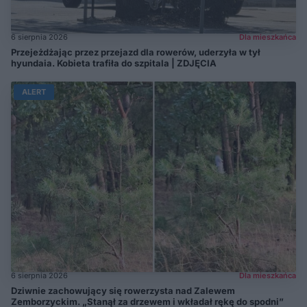
6 sierpnia 2026
Dla mieszkańca
Przejeżdżając przez przejazd dla rowerów, uderzyła w tył
hyundaia. Kobieta trafiła do szpitala | ZDJĘCIA
ALERT
6 sierpnia 2026
Dla mieszkańca
Dziwnie zachowujący się rowerzysta nad Zalewem
Zemborzyckim. „Stanął za drzewem i wkładał rękę do spodni”