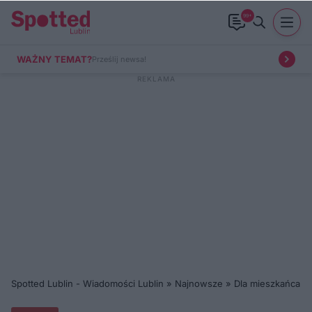
99+
WAŻNY TEMAT?
Prześlij newsa!
Spotted Lublin - Wiadomości Lublin
»
Najnowsze
»
Dla mieszkańca
»