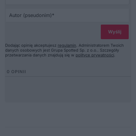
Au
(p
Dodając opinię akceptujesz
regulamin
. Administratorem Twoich
danych osobowych jest Grupa Spotted Sp. z o.o.. Szczegóły
przetwarzania danych znajdują się w
polityce prywatności
.
0
OPINII