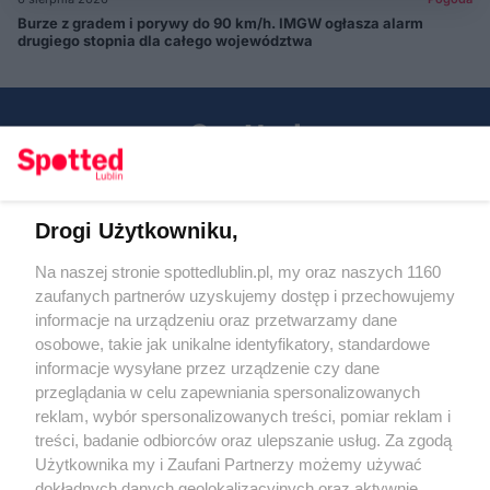
Burze z gradem i porywy do 90 km/h. IMGW ogłasza alarm
drugiego stopnia dla całego województwa
Drogi Użytkowniku,
Kontakt
Na naszej stronie spottedlublin.pl, my oraz naszych 1160
Regulamin
Polityka prywatności
zaufanych partnerów uzyskujemy dostęp i przechowujemy
RODO
informacje na urządzeniu oraz przetwarzamy dane
Warunki korzystania z treści
osobowe, takie jak unikalne identyfikatory, standardowe
informacje wysyłane przez urządzenie czy dane
KATEGORIE
przeglądania w celu zapewniania spersonalizowanych
reklam, wybór spersonalizowanych treści, pomiar reklam i
OGŁOSZENIA
treści, badanie odbiorców oraz ulepszanie usług. Za zgodą
Użytkownika my i Zaufani Partnerzy możemy używać
dokładnych danych geolokalizacyjnych oraz aktywnie
WYDARZENIA