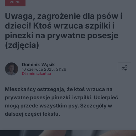
PILNE
Uwaga, zagrożenie dla psów i
dzieci! Ktoś wrzuca szpilki i
pinezki na prywatne posesje
(zdjęcia)
Facebook
Twitter / X
Dominik
Wąsik
E-mail
10 czerwca 2025, 21:26
Messenger
Dla mieszkańca
Whatsapp
Kopiuj link
Mieszkańcy ostrzegają, że ktoś wrzuca na
prywatne posesje pinezki i szpilki. Ucierpieć
mogą przede wszystkim psy. Szczegóły w
dalszej części tekstu.