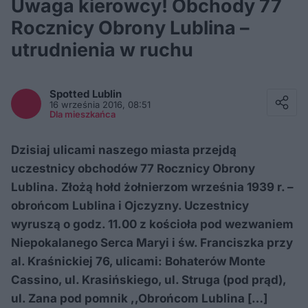
Uwaga kierowcy! Obchody 77
Rocznicy Obrony Lublina –
utrudnienia w ruchu
Facebook
Twitter / X
Spotted
Lublin
E-mail
16 września 2016, 08:51
Messenger
Dla mieszkańca
Whatsapp
Kopiuj link
Dzisiaj ulicami naszego miasta przejdą
uczestnicy obchodów 77 Rocznicy Obrony
Lublina. Złożą hołd żołnierzom września 1939 r. –
obrońcom Lublina i Ojczyzny. Uczestnicy
wyruszą o godz. 11.00 z kościoła pod wezwaniem
Niepokalanego Serca Maryi i św. Franciszka przy
al. Kraśnickiej 76, ulicami: Bohaterów Monte
Cassino, ul. Krasińskiego, ul. Struga (pod prąd),
ul. Zana pod pomnik ,,Obrońcom Lublina […]