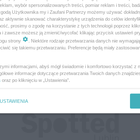
s ruchu
klam, wybór spersonalizowanych treści, pomiar reklam i treści, bad
 zgodą Użytkownika my i Zaufani Partnerzy możemy używać dokład
az aktywnie skanować charakterystykę urządzenia do celów identyfi
ść, prosimy o zgodę na korzystanie z tych technologii poprzez klikn
a i zawsze możesz ją zmienić/wycofać klikając przycisk ustawień pr
ogu strony
. Niektóre rodzaje przetwarzania danych nie wymagaj
iwić się takiemu przetwarzaniu. Preferencje będą miały zastosowania
 na drodze ekspresowej bez zabezpieczenia t
szymi informacjami, abyś mógł świadomie i komfortowo korzystać z
gółowe informacje dotyczące przetwarzania Twoich danych znajdzi
s
oraz po kliknięciu w „Ustawienia”.
USTAWIENIA