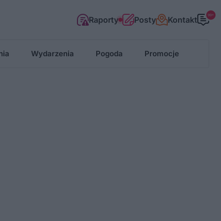
99+
Raporty
Posty
Kontakt
nia
Wydarzenia
Pogoda
Promocje