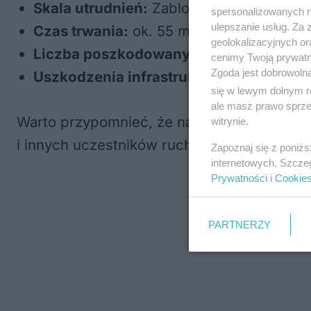
Skala utrudnień:
Zablokowany prawy pa
spersonalizowanych re
ulepszanie usług. Za
Czas trwania:
ok. 55 minut
geolokalizacyjnych or
Liczba poszkodowanych:
0
cenimy Twoją prywatno
Zgoda jest dobrowoln
Uszkodzenia infrastruktury:
brak
się w lewym dolnym r
ale masz prawo sprzec
Warto przypomnieć, że naprawy wykonywane
witrynie.
i innych uczestników ruchu.
Zapoznaj się z poniż
internetowych. Szcze
Prywatności
i
Cookie
PARTNERZY