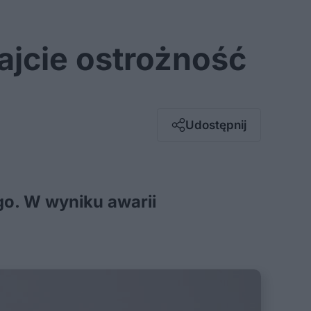
ajcie ostrożność
Facebook
Twitter / X
E-mail
Udostępnij
Messenger
Whatsapp
Kopiuj link
o. W wyniku awarii