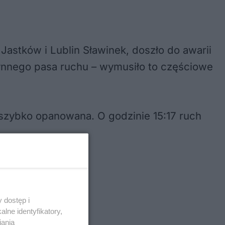
Jastków i Lublin Sławinek, doszło do awarii
nnego pasa ruchu – wymusiło to częściowe
a szybko opanowana. O godzinie 15:17 ruch
 dostęp i
lne identyfikatory,
iania