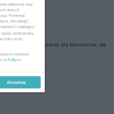
anie odbiorców oraz
nych danych
kacji. Ponieważ
ięcie „Akceptuję”.
ywatności znajdujący
ą zgody użytkownika,
 tylko na tej
o nie tylko zagrożenie dla kierowców, ale
 naszych serwisów
esz w
Polityce
Akceptuję