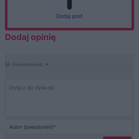
Dodaj post
Dodaj opinię
Powiadomienia
Au
(p