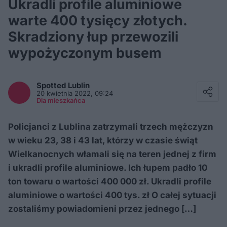
Ukradli profile aluminiowe
warte 400 tysięcy złotych.
Skradziony łup przewozili
wypożyczonym busem
Facebook
Twitter / X
Spotted
Lublin
E-mail
20 kwietnia 2022, 09:24
Messenger
Dla mieszkańca
Whatsapp
Kopiuj link
Policjanci z Lublina zatrzymali trzech mężczyzn
w wieku 23, 38 i 43 lat, którzy w czasie świąt
Wielkanocnych włamali się na teren jednej z firm
i ukradli profile aluminiowe. Ich łupem padło 10
ton towaru o wartości 400 000 zł. Ukradli profile
aluminiowe o wartości 400 tys. zł O całej sytuacji
zostaliśmy powiadomieni przez jednego […]