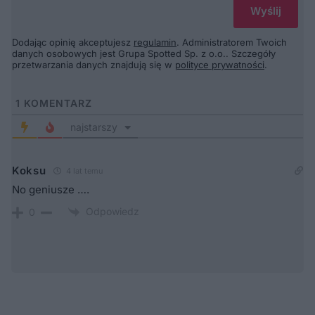
Dodając opinię akceptujesz
regulamin
. Administratorem Twoich
danych osobowych jest Grupa Spotted Sp. z o.o.. Szczegóły
przetwarzania danych znajdują się w
polityce prywatności
.
1
KOMENTARZ
najstarszy
Koksu
4 lat temu
No geniusze ….
Odpowiedz
0