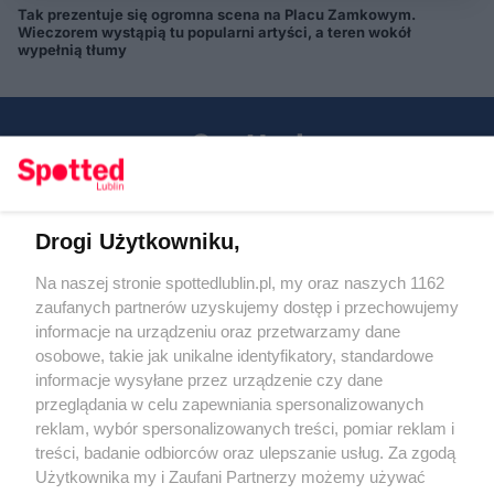
Tak prezentuje się ogromna scena na Placu Zamkowym.
Wieczorem wystąpią tu popularni artyści, a teren wokół
wypełnią tłumy
Drogi Użytkowniku,
Kontakt
Na naszej stronie spottedlublin.pl, my oraz naszych 1162
Regulamin
Polityka prywatności
zaufanych partnerów uzyskujemy dostęp i przechowujemy
RODO
informacje na urządzeniu oraz przetwarzamy dane
Warunki korzystania z treści
osobowe, takie jak unikalne identyfikatory, standardowe
informacje wysyłane przez urządzenie czy dane
KATEGORIE
przeglądania w celu zapewniania spersonalizowanych
reklam, wybór spersonalizowanych treści, pomiar reklam i
OGŁOSZENIA
treści, badanie odbiorców oraz ulepszanie usług. Za zgodą
Użytkownika my i Zaufani Partnerzy możemy używać