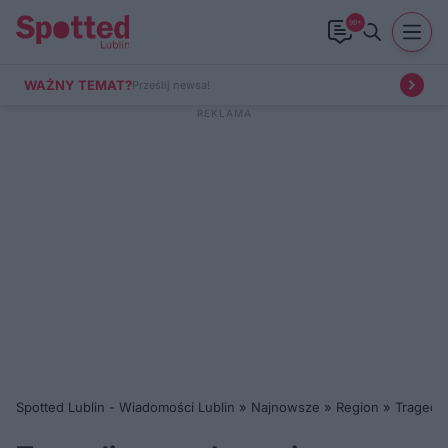
99+
WAŻNY TEMAT?
Prześlij newsa!
Spotted Lublin - Wiadomości Lublin
»
Najnowsze
»
Region
»
Tragedia