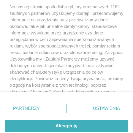
Kontakt
Na naszej stronie spottedlublin.pl, my oraz naszych 1162
Regulamin
Polityka prywatności
zaufanych partnerów uzyskujemy dostęp i przechowujemy
RODO
informacje na urządzeniu oraz przetwarzamy dane
Warunki korzystania z treści
osobowe, takie jak unikalne identyfikatory, standardowe
informacje wysyłane przez urządzenie czy dane
KATEGORIE
przeglądania w celu zapewniania spersonalizowanych
reklam, wybór spersonalizowanych treści, pomiar reklam i
OGŁOSZENIA
treści, badanie odbiorców oraz ulepszanie usług. Za zgodą
Użytkownika my i Zaufani Partnerzy możemy używać
WYDARZENIA
dokładnych danych geolokalizacyjnych oraz aktywnie
skanować charakterystykę urządzenia do celów
identyfikacji. Ponieważ cenimy Twoją prywatność, prosimy
NA SKRÓTY
o zgodę na korzystanie z tych technologii poprzez
kliknięcie „Akceptuję”. Zgoda jest dobrowolna i zawsze
możesz ją zmienić/wycofać klikając przycisk ustawień
prywatności znajdujący się w lewym dolnym rogu strony
PARTNERZY
USTAWIENIA
. Niektóre rodzaje przetwarzania danych nie wymagają
© 2025. Spotted Lublin. Wszystkie prawa zastrzeżone.
zgody użytkownika, ale masz prawo sprzeciwić się
Mapa strony
takiemu przetwarzaniu. Preferencje będą miały
Akceptuję
zastosowania tylko na tej witrynie.