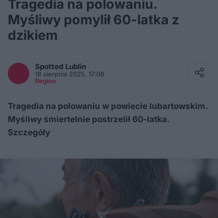
Tragedia na polowaniu.
Myśliwy pomylił 60-latka z
dzikiem
Facebook
Twitter / X
Spotted
Lublin
E-mail
18 sierpnia 2025, 17:08
Messenger
Region
Whatsapp
Kopiuj link
Tragedia na polowaniu w powiecie lubartowskim.
Myśliwy śmiertelnie postrzelił 60-latka.
Szczegóły