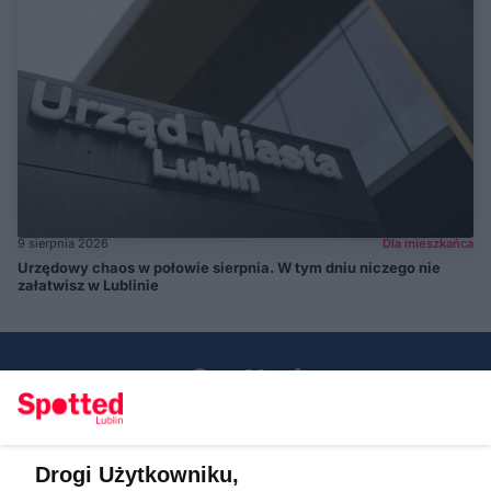
9 sierpnia 2026
Dla mieszkańca
Urzędowy chaos w połowie sierpnia. W tym dniu niczego nie
załatwisz w Lublinie
Drogi Użytkowniku,