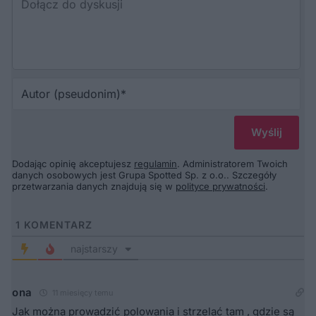
Au
(p
Dodając opinię akceptujesz
regulamin
. Administratorem Twoich
danych osobowych jest Grupa Spotted Sp. z o.o.. Szczegóły
przetwarzania danych znajdują się w
polityce prywatności
.
1
KOMENTARZ
najstarszy
ona
11 miesięcy temu
Jak można prowadzić polowania i strzelać tam , gdzie są