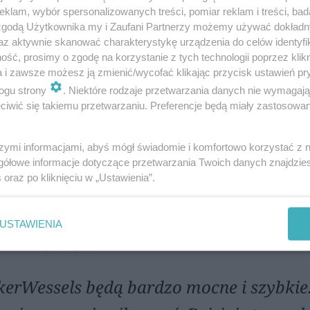
klam, wybór spersonalizowanych treści, pomiar reklam i treści, bad
obyła trzecie miejsce, co pozwoliło jej obją
 zgodą Użytkownika my i Zaufani Partnerzy możemy używać dokład
 Stine Dale i Czeszki Jarmili Machacovej, rów
az aktywnie skanować charakterystykę urządzenia do celów identyfi
ść, prosimy o zgodę na korzystanie z tych technologii poprzez klikn
a i zawsze możesz ją zmienić/wycofać klikając przycisk ustawień pr
a Scarlett Souren, wyprzedzając Annę van Wer
ogu strony
. Niektóre rodzaje przetwarzania danych nie wymagaj
weloper Wrocław).
iwić się takiemu przetwarzaniu. Preferencje będą miały zastosowania
szymi informacjami, abyś mógł świadomie i komfortowo korzystać z
gółowe informacje dotyczące przetwarzania Twoich danych znajdzi
s
oraz po kliknięciu w „Ustawienia”.
USTAWIENIA
kerWessels będą bardzo mocne i szybkie.