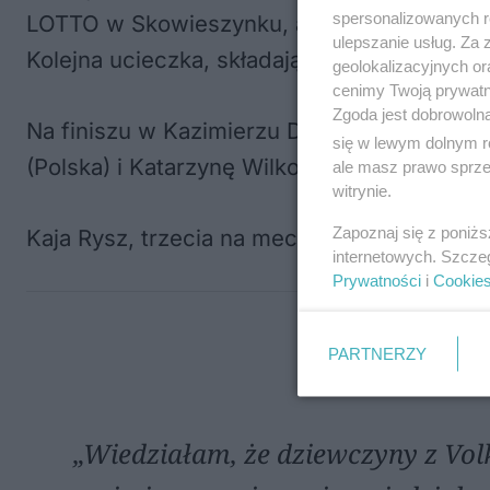
spersonalizowanych re
LOTTO w Skowieszynku, a Scarlett Souren zd
ulepszanie usług. Za
Kolejna ucieczka, składająca się z Norweżki
geolokalizacyjnych or
cenimy Twoją prywatno
Zgoda jest dobrowoln
Na finiszu w Kazimierzu Dolnym triumfował
się w lewym dolnym r
(Polska) i Katarzynę Wilkos (MAT ATOM De
ale masz prawo sprzec
witrynie.
Zapoznaj się z poniż
Kaja Rysz, trzecia na mecie, powiedziała:
internetowych. Szcze
Prywatności
i
Cookie
PARTNERZY
„Wiedziałam, że dziewczyny z Vol