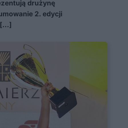
rezentują drużynę
umowanie 2. edycji
 […]