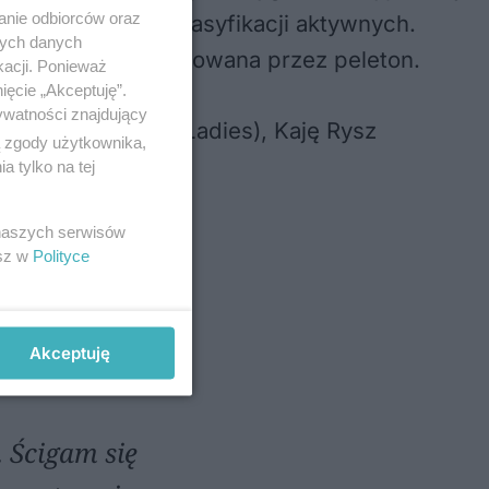
anie odbiorców oraz
ć prowadzenie w klasyfikacji aktywnych.
nych danych
nież została zlikwidowana przez peleton.
kacji. Ponieważ
ięcie „Akceptuję”.
ywatności znajdujący
sch (Lotto Dstny Ladies), Kaję Rysz
ą zgody użytkownika,
 tylko na tej
 naszych serwisów
esz w
Polityce
Akceptuję
 Ścigam się