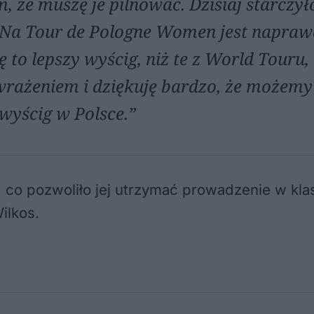
, że muszę je pilnować. Dzisiaj starczył
. Na Tour de Pologne Women jest napra
to lepszy wyścig, niż te z World Touru,
wrażeniem i dziękuję bardzo, że możemy
wyścig w Polsce.”
, co pozwoliło jej utrzymać prowadzenie w kla
ilkos.