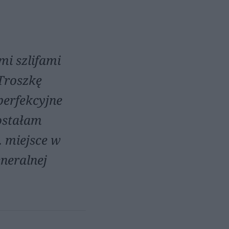
mi szlifami
 Troszkę
perfekcyjne
ostałam
. miejsce w
eneralnej