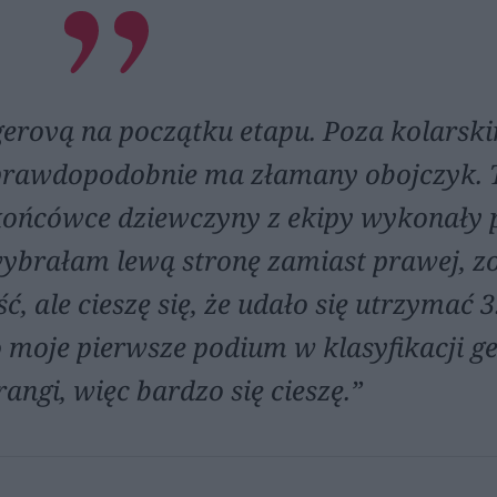
erovą na początku etapu. Poza kolarski
la prawdopodobnie ma złamany obojczyk.
 końcówce dziewczyny z ekipy wykonały 
 wybrałam lewą stronę zamiast prawej, z
 ale cieszę się, że udało się utrzymać 3
o moje pierwsze podium w klasyfikacji g
rangi, więc bardzo się cieszę.”