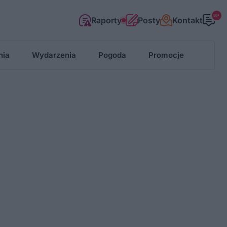
99+
Raporty
Posty
Kontakt
nia
Wydarzenia
Pogoda
Promocje