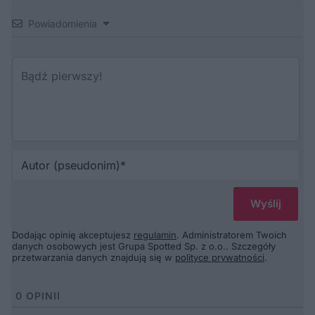
Powiadomienia
Au
(p
Dodając opinię akceptujesz
regulamin
. Administratorem Twoich
danych osobowych jest Grupa Spotted Sp. z o.o.. Szczegóły
przetwarzania danych znajdują się w
polityce prywatności
.
0
OPINII