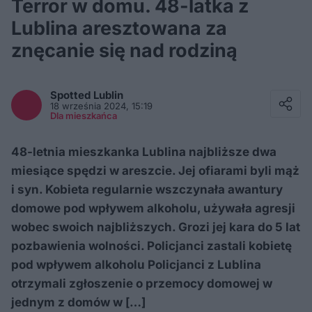
Terror w domu. 48-latka z
Lublina aresztowana za
znęcanie się nad rodziną
Facebook
Twitter / X
Spotted
Lublin
E-mail
18 września 2024, 15:19
Messenger
Dla mieszkańca
Whatsapp
Kopiuj link
48-letnia mieszkanka Lublina najbliższe dwa
miesiące spędzi w areszcie. Jej ofiarami byli mąż
i syn. Kobieta regularnie wszczynała awantury
domowe pod wpływem alkoholu, używała agresji
wobec swoich najbliższych. Grozi jej kara do 5 lat
pozbawienia wolności. Policjanci zastali kobietę
pod wpływem alkoholu Policjanci z Lublina
otrzymali zgłoszenie o przemocy domowej w
jednym z domów w […]