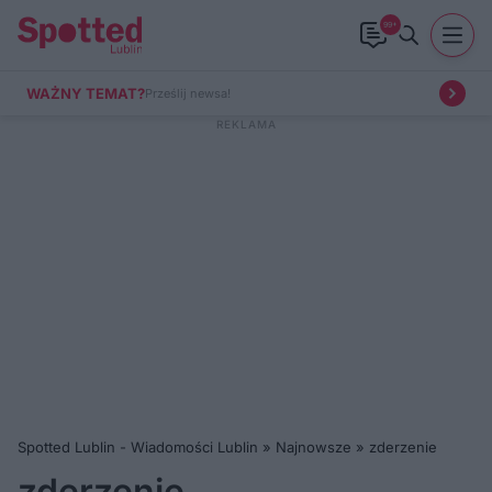
99+
WAŻNY TEMAT?
Prześlij newsa!
Spotted Lublin - Wiadomości Lublin
»
Najnowsze
»
zderzenie
zderzenie