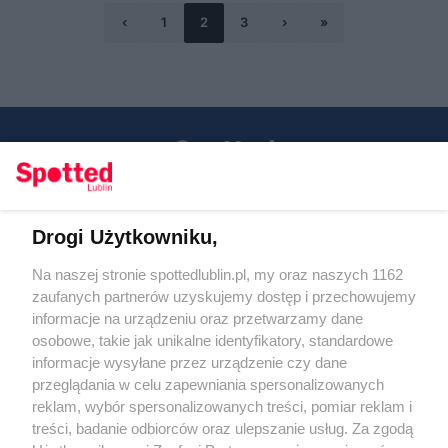
‹
1
2
3
›
»
Drogi Użytkowniku,
Kontakt
Na naszej stronie spottedlublin.pl, my oraz naszych 1162
Regulamin
Polityka prywatności
zaufanych partnerów uzyskujemy dostęp i przechowujemy
RODO
informacje na urządzeniu oraz przetwarzamy dane
Warunki korzystania z treści
osobowe, takie jak unikalne identyfikatory, standardowe
informacje wysyłane przez urządzenie czy dane
KATEGORIE
przeglądania w celu zapewniania spersonalizowanych
reklam, wybór spersonalizowanych treści, pomiar reklam i
OGŁOSZENIA
treści, badanie odbiorców oraz ulepszanie usług. Za zgodą