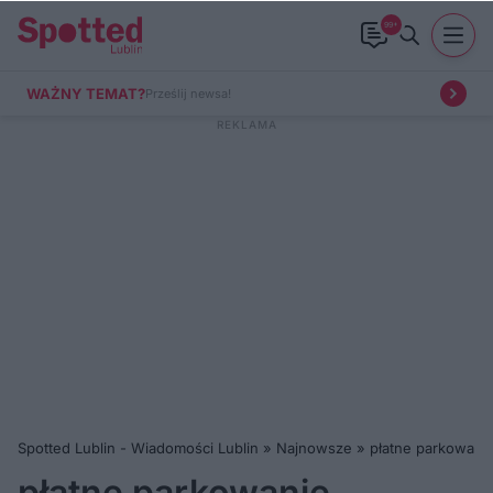
99+
WAŻNY TEMAT?
Prześlij newsa!
Spotted Lublin - Wiadomości Lublin
»
Najnowsze
»
płatne parkowani
płatne parkowanie