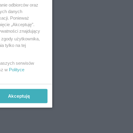
anie odbiorców oraz
nych danych
kacji. Ponieważ
ięcie „Akceptuję”.
ywatności znajdujący
ą zgody użytkownika,
 tylko na tej
 naszych serwisów
esz w
Polityce
Akceptuję