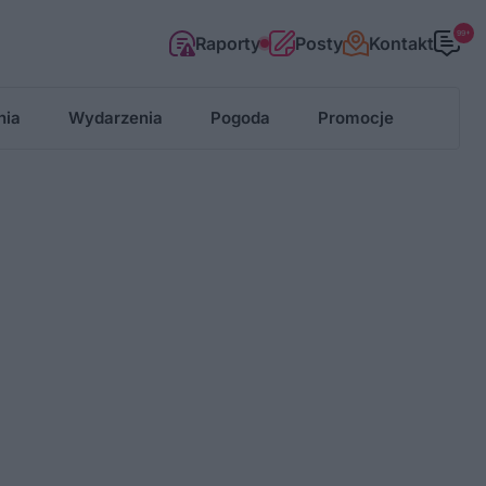
99+
Raporty
Posty
Kontakt
nia
Wydarzenia
Pogoda
Promocje