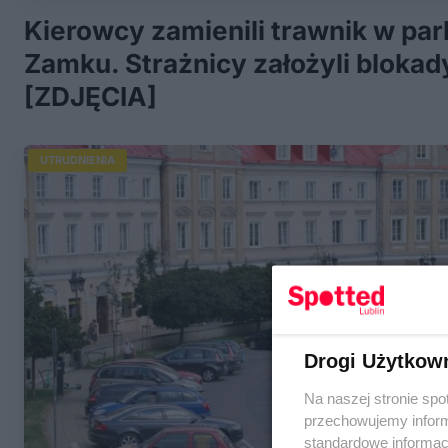
Kierowcy zamienili trawnik w par
Zamku. Strażnicy założyli blokad
[ZDJĘCIA]
UTRUDNIENIA
Drogi Użytkow
Na naszej stronie spo
przechowujemy informa
standardowe informac