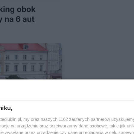
king obok
y na 6 aut
niku,
ttedlublin.pl, my oraz naszych 1162 zaufanych partnerów uzyskujemy
cje na urządzeniu oraz przetwarzamy dane osobowe, takie jak unika
je wysyłane przez urządzenie czy dane przeglądania w celu zapewn