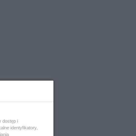
 dostęp i
lne identyfikatory,
iania