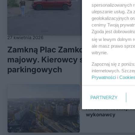
spersonalizowanych re
ulepszanie usług. Za
geolokalizacyjnych or
cenimy Twoją prywatno
Zgoda jest dobrowoln
27 kwietnia 2026
się w lewym dolnym r
ale masz prawo sprzec
Zamkną Plac Zamkowy na długi 
witrynie.
majowy. Kierowcy stracą dziesiąt
Zapoznaj się z poniż
parkingowych
internetowych. Szcze
Prywatności
i
Cookie
5 marca 2026
PARTNERZY
Nowe miejsca parki
i Krzemienieckiej. M
wykonawcy