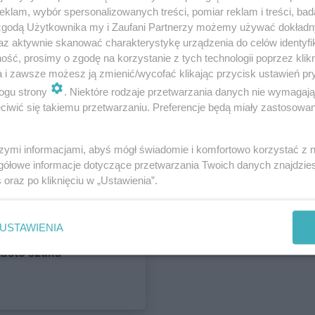
klam, wybór spersonalizowanych treści, pomiar reklam i treści, bad
 zgodą Użytkownika my i Zaufani Partnerzy możemy używać dokład
az aktywnie skanować charakterystykę urządzenia do celów identyfi
ść, prosimy o zgodę na korzystanie z tych technologii poprzez klikn
a i zawsze możesz ją zmienić/wycofać klikając przycisk ustawień pr
Dla mieszkańca
ogu strony
. Niektóre rodzaje przetwarzania danych nie wymagaj
iwić się takiemu przetwarzaniu. Preferencje będą miały zastosowania
weekend
ki miejsc
szymi informacjami, abyś mógł świadomie i komfortowo korzystać z
gółowe informacje dotyczące przetwarzania Twoich danych znajdzi
s
oraz po kliknięciu w „Ustawienia”.
Inwestycje
USTAWIENIA
ngowe przy Lwowskiej
iasto szuka