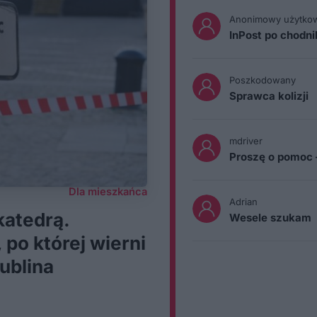
Anonimowy użytko
InPost po chodn
Poszkodowany
Sprawca kolizji
mdriver
Proszę o pomoc 
Dla mieszkańca
Adrian
katedrą.
Wesele szukam
po której wierni
ublina