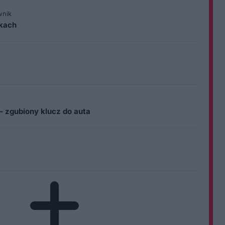
wnik
ikach
– zgubiony klucz do auta