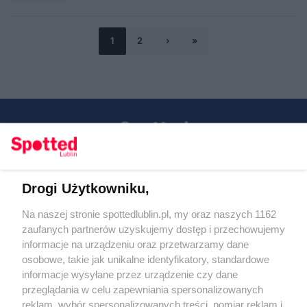
1
2
›
»
Drogi Użytkowniku,
Kontakt
Na naszej stronie spottedlublin.pl, my oraz naszych 1162
Regulamin
Polityka prywatności
zaufanych partnerów uzyskujemy dostęp i przechowujemy
RODO
informacje na urządzeniu oraz przetwarzamy dane
Warunki korzystania z treści
osobowe, takie jak unikalne identyfikatory, standardowe
informacje wysyłane przez urządzenie czy dane
KATEGORIE
przeglądania w celu zapewniania spersonalizowanych
reklam, wybór spersonalizowanych treści, pomiar reklam i