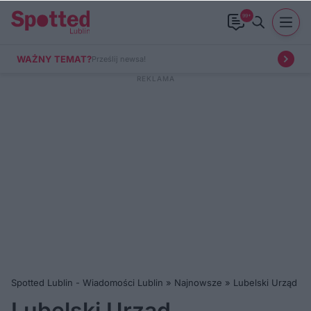
99+
WAŻNY TEMAT?
Prześlij newsa!
Spotted Lublin - Wiadomości Lublin
»
Najnowsze
»
Lubelski Urząd W
Lubelski Urząd