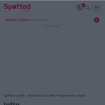
99+
WAŻNY TEMAT?
Prześlij newsa!
Spotted Lublin - Wiadomości Lublin
»
Najnowsze
»
lotto
lotto