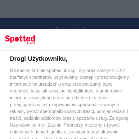
Drogi Użytkowniku,
Kontakt
Na naszej stronie spottedlublin.pl, my oraz naszych 1162
Regulamin
Polityka prywatności
zaufanych partnerów uzyskujemy dostęp i przechowujemy
RODO
informacje na urządzeniu oraz przetwarzamy dane
Warunki korzystania z treści
osobowe, takie jak unikalne identyfikatory, standardowe
informacje wysyłane przez urządzenie czy dane
KATEGORIE
przeglądania w celu zapewniania spersonalizowanych
reklam, wybór spersonalizowanych treści, pomiar reklam i
OGŁOSZENIA
treści, badanie odbiorców oraz ulepszanie usług. Za zgodą
Użytkownika my i Zaufani Partnerzy możemy używać
WYDARZENIA
dokładnych danych geolokalizacyjnych oraz aktywnie
skanować charakterystykę urządzenia do celów