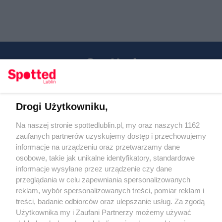
Drogi Użytkowniku,
Kontakt
Na naszej stronie spottedlublin.pl, my oraz naszych 1162
Regulamin
Polityka prywatności
zaufanych partnerów uzyskujemy dostęp i przechowujemy
RODO
informacje na urządzeniu oraz przetwarzamy dane
Warunki korzystania z treści
osobowe, takie jak unikalne identyfikatory, standardowe
informacje wysyłane przez urządzenie czy dane
KATEGORIE
przeglądania w celu zapewniania spersonalizowanych
reklam, wybór spersonalizowanych treści, pomiar reklam i
OGŁOSZENIA
treści, badanie odbiorców oraz ulepszanie usług. Za zgodą
Użytkownika my i Zaufani Partnerzy możemy używać