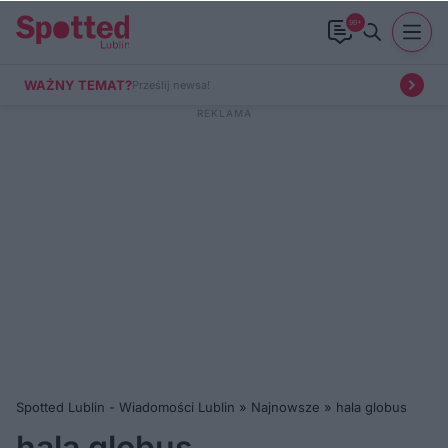
99+
WAŻNY TEMAT?
Prześlij newsa!
Spotted Lublin - Wiadomości Lublin
»
Najnowsze
»
hala globus
hala globus