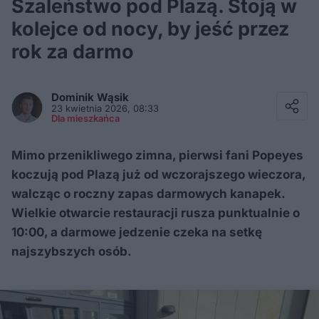
Szaleństwo pod Plazą. Stoją w
kolejce od nocy, by jeść przez
rok za darmo
Facebook
Twitter / X
Dominik
Wąsik
E-mail
23 kwietnia 2026, 08:33
Messenger
Dla mieszkańca
Whatsapp
Kopiuj link
Mimo przenikliwego zimna, pierwsi fani Popeyes
koczują pod Plazą już od wczorajszego wieczora,
walcząc o roczny zapas darmowych kanapek.
Wielkie otwarcie restauracji rusza punktualnie o
10:00, a darmowe jedzenie czeka na setkę
najszybszych osób.