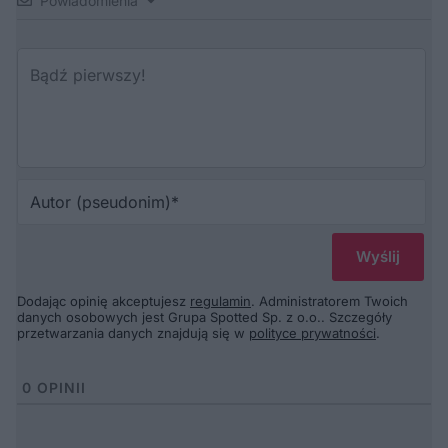
Powiadomienia
Au
(p
Dodając opinię akceptujesz
regulamin
. Administratorem Twoich
danych osobowych jest Grupa Spotted Sp. z o.o.. Szczegóły
przetwarzania danych znajdują się w
polityce prywatności
.
0
OPINII