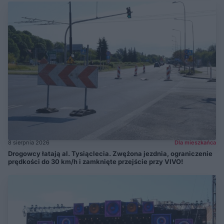
8 sierpnia 2026
Dla mieszkańca
Drogowcy łatają al. Tysiąclecia. Zwężona jezdnia, ograniczenie
prędkości do 30 km/h i zamknięte przejście przy VIVO!