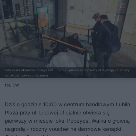
Kolejka na otwarcie Popeyes w Lublinie -pierwsze 3 osoby otrzymają vouchery
na rok darmowego jedzenia
fot. DW
Dziś o godzinie 10:00 w centrum handlowym Lublin
Plaza przy ul. Lipowej oficjalnie otwiera się
pierwszy w mieście lokal Popeyes. Walka o główną
nagrodę – roczny voucher na darmowe kanapki