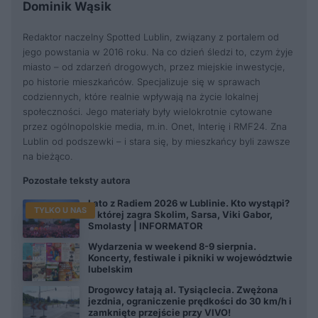
Dominik Wąsik
Redaktor naczelny Spotted Lublin, związany z portalem od
jego powstania w 2016 roku. Na co dzień śledzi to, czym żyje
miasto – od zdarzeń drogowych, przez miejskie inwestycje,
po historie mieszkańców. Specjalizuje się w sprawach
codziennych, które realnie wpływają na życie lokalnej
społeczności. Jego materiały były wielokrotnie cytowane
przez ogólnopolskie media, m.in. Onet, Interię i RMF24. Zna
Lublin od podszewki – i stara się, by mieszkańcy byli zawsze
na bieżąco.
Pozostałe teksty autora
Lato z Radiem 2026 w Lublinie. Kto wystąpi?
TYLKO U NAS
O której zagra Skolim, Sarsa, Viki Gabor,
Smolasty | INFORMATOR
Wydarzenia w weekend 8-9 sierpnia.
Koncerty, festiwale i pikniki w województwie
lubelskim
Drogowcy łatają al. Tysiąclecia. Zwężona
jezdnia, ograniczenie prędkości do 30 km/h i
zamknięte przejście przy VIVO!