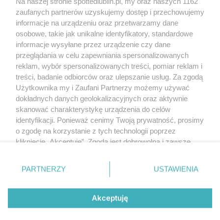
Na naszej stronie spottedlublin.pl, my oraz naszych 1162
Regulamin
Polityka prywatności
zaufanych partnerów uzyskujemy dostęp i przechowujemy
RODO
informacje na urządzeniu oraz przetwarzamy dane
Warunki korzystania z treści
osobowe, takie jak unikalne identyfikatory, standardowe
informacje wysyłane przez urządzenie czy dane
KATEGORIE
przeglądania w celu zapewniania spersonalizowanych
reklam, wybór spersonalizowanych treści, pomiar reklam i
OGŁOSZENIA
treści, badanie odbiorców oraz ulepszanie usług. Za zgodą
Użytkownika my i Zaufani Partnerzy możemy używać
WYDARZENIA
dokładnych danych geolokalizacyjnych oraz aktywnie
skanować charakterystykę urządzenia do celów
identyfikacji. Ponieważ cenimy Twoją prywatność, prosimy
NA SKRÓTY
o zgodę na korzystanie z tych technologii poprzez
kliknięcie „Akceptuję”. Zgoda jest dobrowolna i zawsze
możesz ją zmienić/wycofać klikając przycisk ustawień
prywatności znajdujący się w lewym dolnym rogu strony
PARTNERZY
USTAWIENIA
. Niektóre rodzaje przetwarzania danych nie wymagają
© 2025. Spotted Lublin. Wszystkie prawa zastrzeżone.
zgody użytkownika, ale masz prawo sprzeciwić się
Mapa strony
takiemu przetwarzaniu. Preferencje będą miały
Akceptuję
zastosowania tylko na tej witrynie.
Najnowsze
Raporty
Posty
Wydarzenia