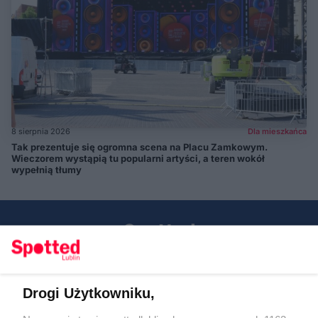
8 sierpnia 2026
Dla mieszkańca
Tak prezentuje się ogromna scena na Placu Zamkowym.
Wieczorem wystąpią tu popularni artyści, a teren wokół
wypełnią tłumy
Drogi Użytkowniku,
Kontakt