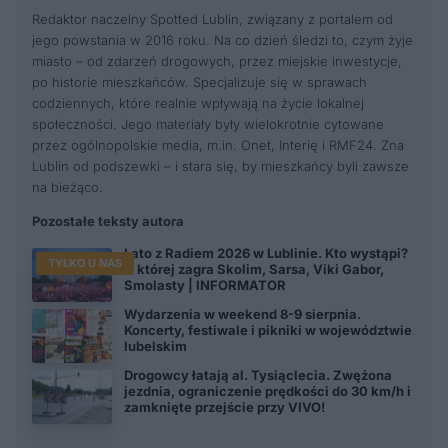
Redaktor naczelny Spotted Lublin, związany z portalem od
jego powstania w 2016 roku. Na co dzień śledzi to, czym żyje
miasto – od zdarzeń drogowych, przez miejskie inwestycje,
po historie mieszkańców. Specjalizuje się w sprawach
codziennych, które realnie wpływają na życie lokalnej
społeczności. Jego materiały były wielokrotnie cytowane
przez ogólnopolskie media, m.in. Onet, Interię i RMF24. Zna
Lublin od podszewki – i stara się, by mieszkańcy byli zawsze
na bieżąco.
Pozostałe teksty autora
Lato z Radiem 2026 w Lublinie. Kto wystąpi?
TYLKO U NAS
O której zagra Skolim, Sarsa, Viki Gabor,
Smolasty | INFORMATOR
Wydarzenia w weekend 8-9 sierpnia.
Koncerty, festiwale i pikniki w województwie
lubelskim
Drogowcy łatają al. Tysiąclecia. Zwężona
jezdnia, ograniczenie prędkości do 30 km/h i
zamknięte przejście przy VIVO!