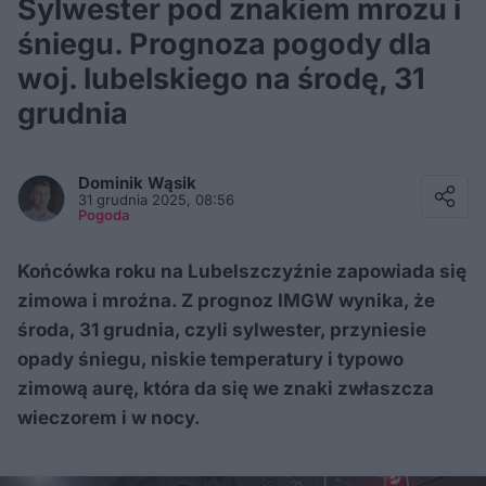
Sylwester pod znakiem mrozu i
śniegu. Prognoza pogody dla
woj. lubelskiego na środę, 31
grudnia
Facebook
Twitter / X
Dominik
Wąsik
E-mail
31 grudnia 2025, 08:56
Messenger
Pogoda
Whatsapp
Kopiuj link
Końcówka roku na Lubelszczyźnie zapowiada się
zimowa i mroźna. Z prognoz IMGW wynika, że
środa, 31 grudnia, czyli sylwester, przyniesie
opady śniegu, niskie temperatury i typowo
zimową aurę, która da się we znaki zwłaszcza
wieczorem i w nocy.