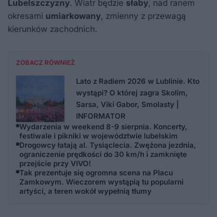
Lubelszczyzny
. Wiatr będzie
słaby
, nad ranem
okresami
umiarkowany
, zmienny z przewagą
kierunków zachodnich.
ZOBACZ RÓWNIEŻ
Lato z Radiem 2026 w Lublinie. Kto
wystąpi? O której zagra Skolim,
Sarsa, Viki Gabor, Smolasty |
INFORMATOR
Wydarzenia w weekend 8-9 sierpnia. Koncerty,
festiwale i pikniki w województwie lubelskim
Drogowcy łatają al. Tysiąclecia. Zwężona jezdnia,
ograniczenie prędkości do 30 km/h i zamknięte
przejście przy VIVO!
Tak prezentuje się ogromna scena na Placu
Zamkowym. Wieczorem wystąpią tu popularni
artyści, a teren wokół wypełnią tłumy