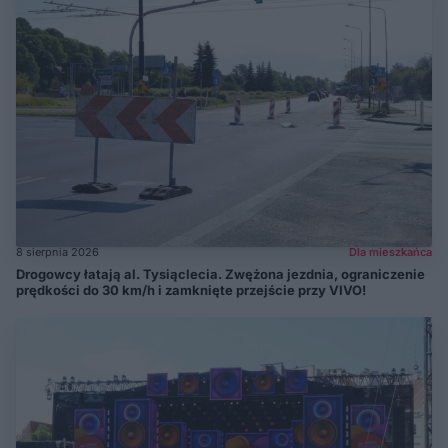
8 sierpnia 2026
Dla mieszkańca
Drogowcy łatają al. Tysiąclecia. Zwężona jezdnia, ograniczenie
prędkości do 30 km/h i zamknięte przejście przy VIVO!