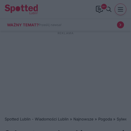
99+
WAŻNY TEMAT?
Prześlij newsa!
Spotted Lublin - Wiadomości Lublin
»
Najnowsze
»
Pogoda
»
Sylwest