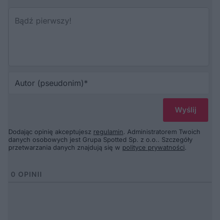
Au
(p
Dodając opinię akceptujesz
regulamin
. Administratorem Twoich
danych osobowych jest Grupa Spotted Sp. z o.o.. Szczegóły
przetwarzania danych znajdują się w
polityce prywatności
.
0
OPINII