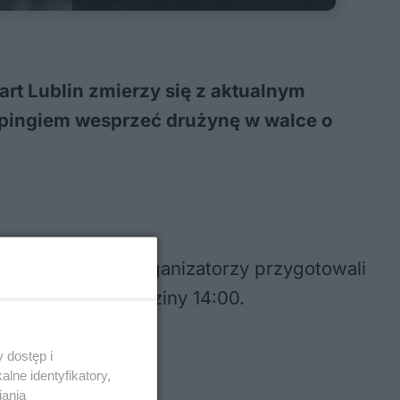
art Lublin zmierzy się z aktualnym
dopingiem wesprzeć drużynę w walce o
 w hali Globus. Organizatorzy przygotowali
dniu meczu od godziny 14:00.
 dostęp i
lne identyfikatory,
iania