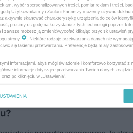
klam, wybór spersonalizowanych treści, pomiar reklam i treści, bad
 zgodą Użytkownika my i Zaufani Partnerzy możemy używać dokład
, studentów do 26 roku życia, emerytów, rencis
az aktywnie skanować charakterystykę urządzenia do celów identyfi
tylko stacjonarnie)
ść, prosimy o zgodę na korzystanie z tych technologii poprzez klikn
a i zawsze możesz ją zmienić/wycofać klikając przycisk ustawień pr
ietu, open barem i cateringiem)
ogu strony
. Niektóre rodzaje przetwarzania danych nie wymagaj
szym kontakcie telefonicznym lub mailowym)
iwić się takiemu przetwarzaniu. Preferencje będą miały zastosowania
szymi informacjami, abyś mógł świadomie i komfortowo korzystać z
gółowe informacje dotyczące przetwarzania Twoich danych znajdzi
s
oraz po kliknięciu w „Ustawienia”.
ypisanego miejsca siedzącego).
USTAWIENIA
zu?
powiada się niezwykle emocjonująco. To starci