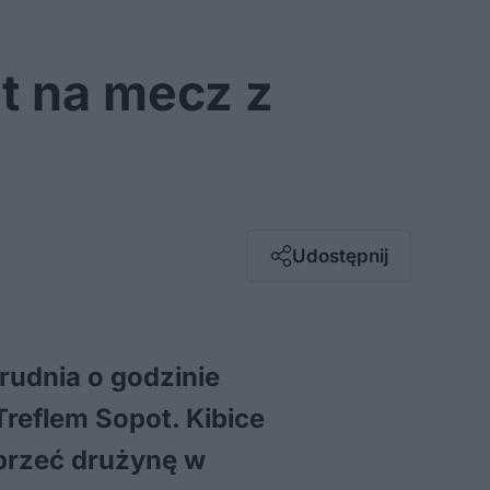
et na mecz z
Facebook
Twitter / X
E-mail
Udostępnij
Messenger
Whatsapp
Kopiuj link
rudnia o godzinie
Treflem Sopot. Kibice
przeć drużynę w