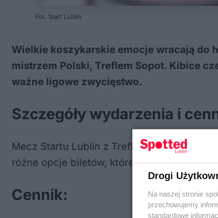
Fot. Start Lublin
Wielkie koszykarskie emocje wracają do ha
mistrzem Polski, Treflem Sopot. Kibice 
ważne ligowe zwycięstwo.
Szczegóły wydarzenia i cenn
Mecz Startu Lublin z Treflem Sopot odbędzi
różne opcje biletów, które można kupić onl
Drogi Użytkow
Cennik:
Na naszej stronie spo
przechowujemy informa
standardowe informac