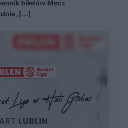
cennik biletów Mecz
udnia, […]