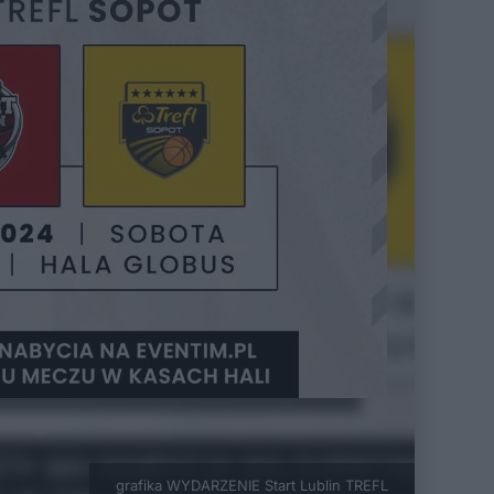
grafika WYDARZENIE Start Lublin TREFL