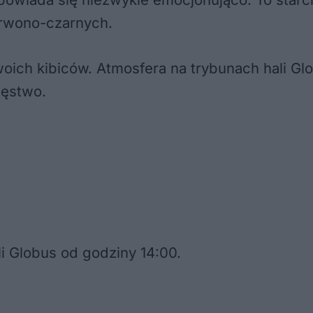
rwono-czarnych.
woich kibiców. Atmosfera na trybunach hali Gl
ięstwo.
i Globus od godziny 14:00.