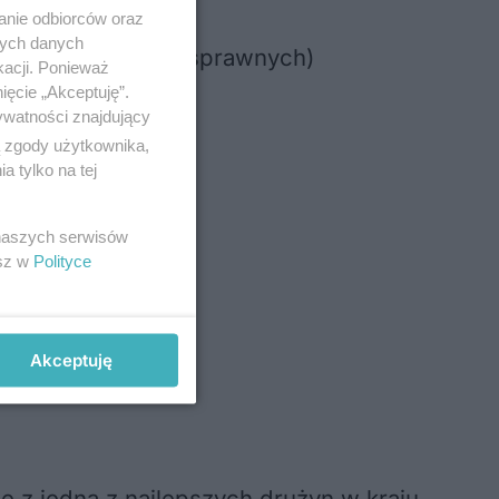
anie odbiorców oraz
nych danych
tów i osób niepełnosprawnych)
kacji. Ponieważ
ięcie „Akceptuję”.
ywatności znajdujący
ą zgody użytkownika,
 tylko na tej
 naszych serwisów
esz w
Polityce
Akceptuję
e z jedną z najlepszych drużyn w kraju