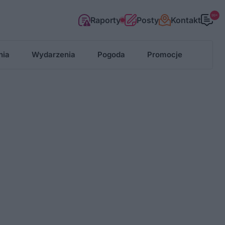
99+
Raporty
Posty
Kontakt
nia
Wydarzenia
Pogoda
Promocje