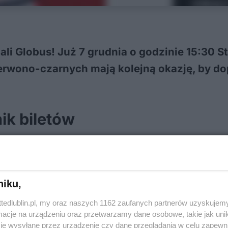
li Globus! Już 7 grudnia o godzinie 15:30 St
czerwono-czarnych mają kolejną okazję, by 
ik biletów
e się w czwartek, 7 grudnia, o godzinie 15:30
ine na stronie eventim.pl lub w kasach hali w 
niku,
ttedlublin.pl, my oraz naszych 1162 zaufanych partnerów uzyskujemy
cje na urządzeniu oraz przetwarzamy dane osobowe, takie jak unika
je wysyłane przez urządzenie czy dane przeglądania w celu zapewn