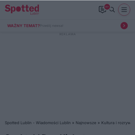
99+
WAŻNY TEMAT?
Prześlij newsa!
Spotted Lublin - Wiadomości Lublin
»
Najnowsze
»
Kultura i rozrywka