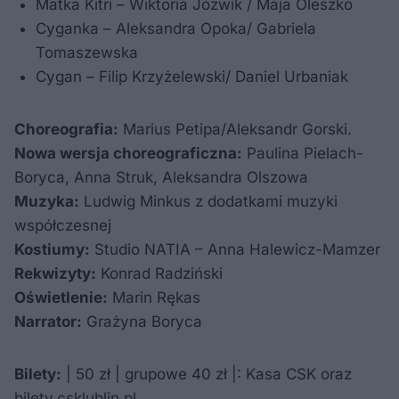
Matka Kitri – Wiktoria Józwik / Maja Oleszko
Cyganka – Aleksandra Opoka/ Gabriela
Tomaszewska
Cygan – Filip Krzyżelewski/ Daniel Urbaniak
Choreografia:
Marius Petipa/Aleksandr Gorski.
Nowa wersja choreograficzna:
Paulina Pielach-
Boryca, Anna Struk, Aleksandra Olszowa
Muzyka:
Ludwig Minkus z dodatkami muzyki
współczesnej
Kostiumy:
Studio NATIA – Anna Halewicz-Mamzer
Rekwizyty:
Konrad Radziński
Oświetlenie:
Marin Rękas
Narrator:
Grażyna Boryca
Bilety:
| 50 zł | grupowe 40 zł |: Kasa CSK oraz
bilety.csklublin.pl