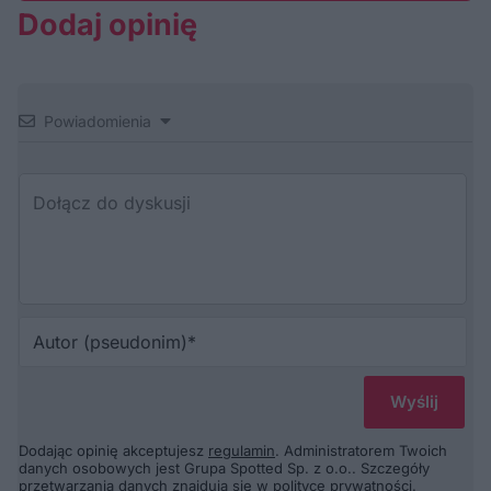
Dodaj opinię
Powiadomienia
Au
(p
Dodając opinię akceptujesz
regulamin
. Administratorem Twoich
danych osobowych jest Grupa Spotted Sp. z o.o.. Szczegóły
przetwarzania danych znajdują się w
polityce prywatności
.