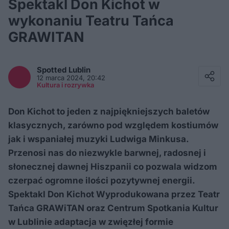
Spektakl Don Kichot w
wykonaniu Teatru Tańca
GRAWITAN
Facebook
Twitter / X
Spotted
Lublin
E-mail
12 marca 2024, 20:42
Messenger
Kultura i rozrywka
Whatsapp
Kopiuj link
Don Kichot to jeden z najpiękniejszych baletów
klasycznych, zarówno pod względem kostiumów
jak i wspaniałej muzyki Ludwiga Minkusa.
Przenosi nas do niezwykle barwnej, radosnej i
słonecznej dawnej Hiszpanii co pozwala widzom
czerpać ogromne ilości pozytywnej energii.
Spektakl Don Kichot Wyprodukowana przez Teatr
Tańca GRAWiTAN oraz Centrum Spotkania Kultur
w Lublinie adaptacja w zwięzłej formie