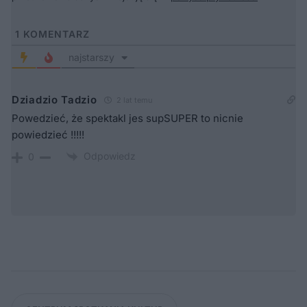
1
KOMENTARZ
najstarszy
Dziadzio Tadzio
2 lat temu
Powedzieć, że spektakl jes supSUPER to nicnie
powiedzieć !!!!!
Odpowiedz
0