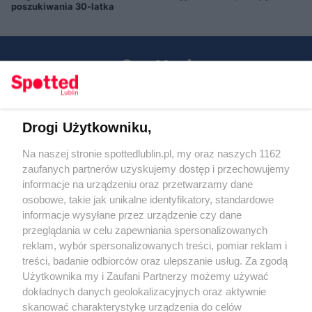
poszukiwania 30-latka
Drogi Użytkowniku,
Kontakt
Na naszej stronie spottedlublin.pl, my oraz naszych 1162
Regulamin
Polityka prywatności
zaufanych partnerów uzyskujemy dostęp i przechowujemy
RODO
informacje na urządzeniu oraz przetwarzamy dane
Warunki korzystania z treści
osobowe, takie jak unikalne identyfikatory, standardowe
informacje wysyłane przez urządzenie czy dane
KATEGORIE
przeglądania w celu zapewniania spersonalizowanych
reklam, wybór spersonalizowanych treści, pomiar reklam i
OGŁOSZENIA
treści, badanie odbiorców oraz ulepszanie usług. Za zgodą
Użytkownika my i Zaufani Partnerzy możemy używać
WYDARZENIA
dokładnych danych geolokalizacyjnych oraz aktywnie
skanować charakterystykę urządzenia do celów