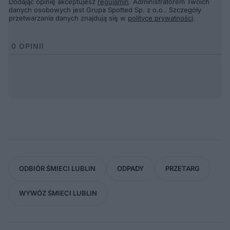
Dodając opinię akceptujesz
regulamin
. Administratorem Twoich
danych osobowych jest Grupa Spotted Sp. z o.o.. Szczegóły
przetwarzania danych znajdują się w
polityce prywatności
.
0
OPINII
ODBIÓR ŚMIECI LUBLIN
ODPADY
PRZETARG
WYWÓZ ŚMIECI LUBLIN