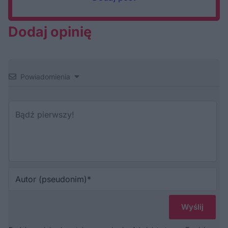
Dodaj opinię
Powiadomienia
Au
(p