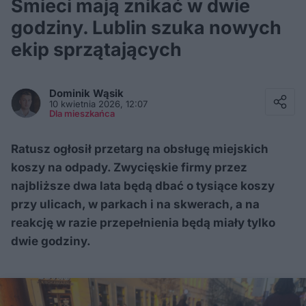
Śmieci mają znikać w dwie
godziny. Lublin szuka nowych
ekip sprzątających
Facebook
Twitter / X
Dominik
Wąsik
E-mail
10 kwietnia 2026, 12:07
Messenger
Dla mieszkańca
Whatsapp
Kopiuj link
Ratusz ogłosił przetarg na obsługę miejskich
koszy na odpady. Zwycięskie firmy przez
najbliższe dwa lata będą dbać o tysiące koszy
przy ulicach, w parkach i na skwerach, a na
reakcję w razie przepełnienia będą miały tylko
dwie godziny.