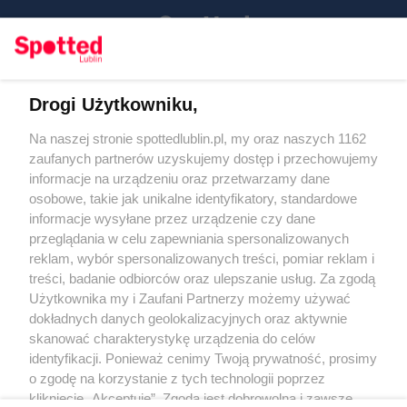
Drogi Użytkowniku,
Kontakt
Na naszej stronie spottedlublin.pl, my oraz naszych 1162
Regulamin
Polityka prywatności
zaufanych partnerów uzyskujemy dostęp i przechowujemy
RODO
informacje na urządzeniu oraz przetwarzamy dane
Warunki korzystania z treści
osobowe, takie jak unikalne identyfikatory, standardowe
informacje wysyłane przez urządzenie czy dane
KATEGORIE
przeglądania w celu zapewniania spersonalizowanych
reklam, wybór spersonalizowanych treści, pomiar reklam i
OGŁOSZENIA
treści, badanie odbiorców oraz ulepszanie usług. Za zgodą
Użytkownika my i Zaufani Partnerzy możemy używać
WYDARZENIA
dokładnych danych geolokalizacyjnych oraz aktywnie
skanować charakterystykę urządzenia do celów
identyfikacji. Ponieważ cenimy Twoją prywatność, prosimy
NA SKRÓTY
o zgodę na korzystanie z tych technologii poprzez
kliknięcie „Akceptuję”. Zgoda jest dobrowolna i zawsze