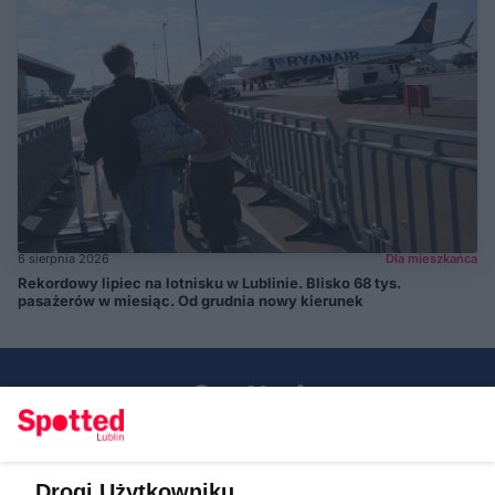
6 sierpnia 2026
Dla mieszkańca
Rekordowy lipiec na lotnisku w Lublinie. Blisko 68 tys.
pasażerów w miesiąc. Od grudnia nowy kierunek
Drogi Użytkowniku,