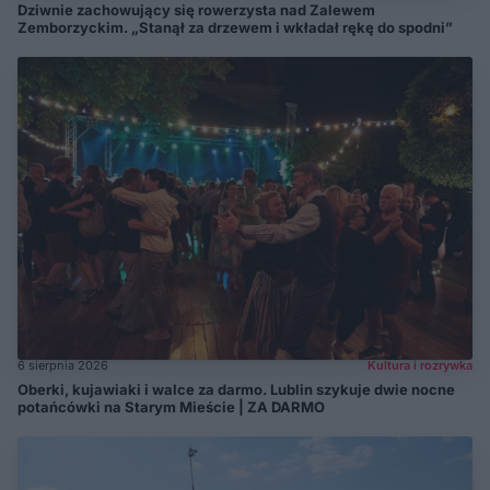
Dziwnie zachowujący się rowerzysta nad Zalewem
Zemborzyckim. „Stanął za drzewem i wkładał rękę do spodni”
6 sierpnia 2026
Kultura i rozrywka
Oberki, kujawiaki i walce za darmo. Lublin szykuje dwie nocne
potańcówki na Starym Mieście | ZA DARMO