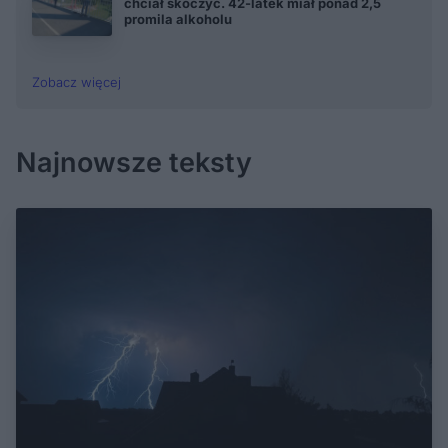
chciał skoczyć. 42-latek miał ponad 2,5
promila alkoholu
Zobacz więcej
Najnowsze teksty