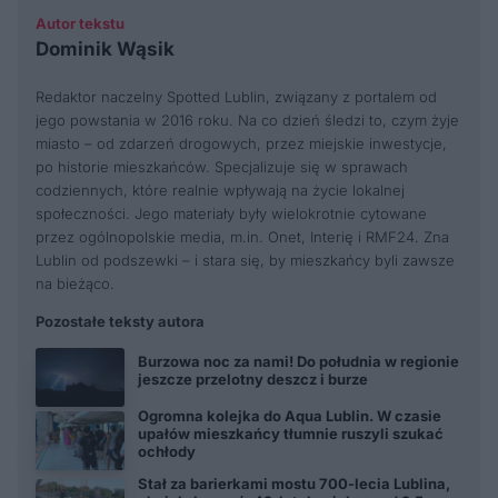
Autor tekstu
Dominik Wąsik
Redaktor naczelny Spotted Lublin, związany z portalem od
jego powstania w 2016 roku. Na co dzień śledzi to, czym żyje
miasto – od zdarzeń drogowych, przez miejskie inwestycje,
po historie mieszkańców. Specjalizuje się w sprawach
codziennych, które realnie wpływają na życie lokalnej
społeczności. Jego materiały były wielokrotnie cytowane
przez ogólnopolskie media, m.in. Onet, Interię i RMF24. Zna
Lublin od podszewki – i stara się, by mieszkańcy byli zawsze
na bieżąco.
Pozostałe teksty autora
Burzowa noc za nami! Do południa w regionie
jeszcze przelotny deszcz i burze
Ogromna kolejka do Aqua Lublin. W czasie
upałów mieszkańcy tłumnie ruszyli szukać
ochłody
Stał za barierkami mostu 700-lecia Lublina,