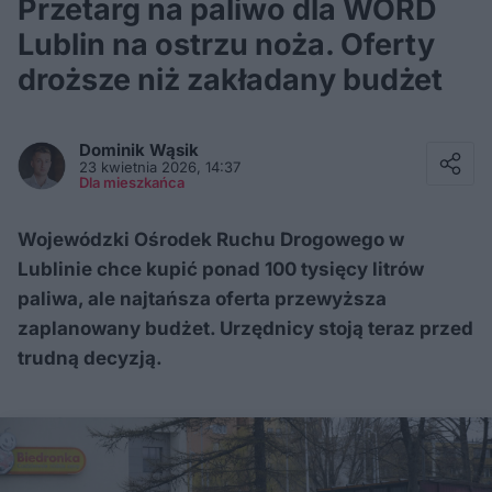
Przetarg na paliwo dla WORD
Lublin na ostrzu noża. Oferty
droższe niż zakładany budżet
Facebook
Twitter / X
Dominik
Wąsik
E-mail
23 kwietnia 2026, 14:37
Messenger
Dla mieszkańca
Whatsapp
Kopiuj link
Wojewódzki Ośrodek Ruchu Drogowego w
Lublinie chce kupić ponad 100 tysięcy litrów
paliwa, ale najtańsza oferta przewyższa
zaplanowany budżet. Urzędnicy stoją teraz przed
trudną decyzją.