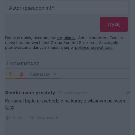
Au
(p
Dodając opinię akceptujesz
regulamin
. Administratorem Twoich
danych osobowych jest Grupa Spotted Sp. z o.o.. Szczegóły
przetwarzania danych znajdują się w
polityce prywatności
.
1
KOMENTARZ
najstarszy
Słodki owoc prostaty
3 miesięcy temu
Kursanci będą przychodzić na kursy z własnym paliwem…
🤣🤣
Odpowiedz
0