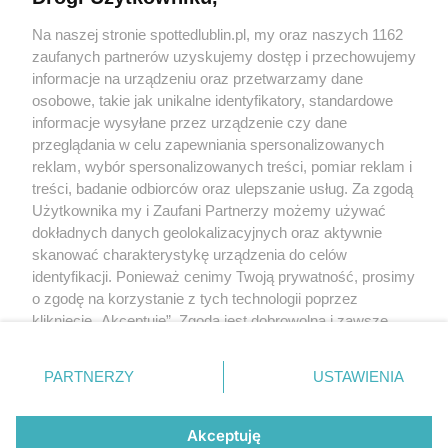
Kontakt
Na naszej stronie spottedlublin.pl, my oraz naszych 1162
Regulamin
Polityka prywatności
zaufanych partnerów uzyskujemy dostęp i przechowujemy
RODO
informacje na urządzeniu oraz przetwarzamy dane
Warunki korzystania z treści
osobowe, takie jak unikalne identyfikatory, standardowe
informacje wysyłane przez urządzenie czy dane
KATEGORIE
przeglądania w celu zapewniania spersonalizowanych
reklam, wybór spersonalizowanych treści, pomiar reklam i
OGŁOSZENIA
treści, badanie odbiorców oraz ulepszanie usług. Za zgodą
Użytkownika my i Zaufani Partnerzy możemy używać
WYDARZENIA
dokładnych danych geolokalizacyjnych oraz aktywnie
skanować charakterystykę urządzenia do celów
identyfikacji. Ponieważ cenimy Twoją prywatność, prosimy
NA SKRÓTY
o zgodę na korzystanie z tych technologii poprzez
kliknięcie „Akceptuję”. Zgoda jest dobrowolna i zawsze
możesz ją zmienić/wycofać klikając przycisk ustawień
prywatności znajdujący się w lewym dolnym rogu strony
PARTNERZY
USTAWIENIA
. Niektóre rodzaje przetwarzania danych nie wymagają
© 2025. Spotted Lublin. Wszystkie prawa zastrzeżone.
zgody użytkownika, ale masz prawo sprzeciwić się
Mapa strony
takiemu przetwarzaniu. Preferencje będą miały
Akceptuję