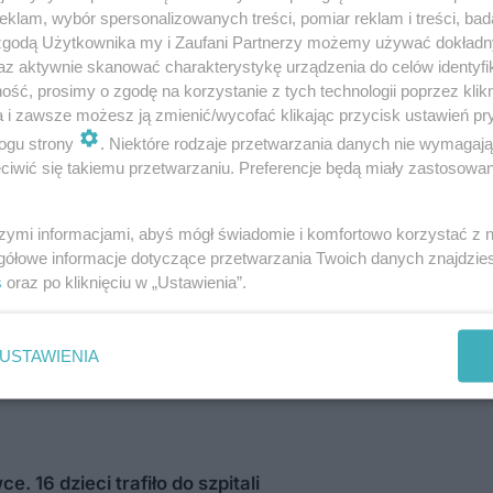
skim zagłosowało na niego 84,26% mieszkańc
klam, wybór spersonalizowanych treści, pomiar reklam i treści, bad
 zgodą Użytkownika my i Zaufani Partnerzy możemy używać dokład
az aktywnie skanować charakterystykę urządzenia do celów identyfi
ść, prosimy o zgodę na korzystanie z tych technologii poprzez klikn
a i zawsze możesz ją zmienić/wycofać klikając przycisk ustawień pr
ść głowy państwa w Godziszowie jest wyrazem 
ogu strony
. Niektóre rodzaje przetwarzania danych nie wymagaj
iwić się takiemu przetwarzaniu. Preferencje będą miały zastosowania
szymi informacjami, abyś mógł świadomie i komfortowo korzystać z
gółowe informacje dotyczące przetwarzania Twoich danych znajdzi
s
oraz po kliknięciu w „Ustawienia”.
zalewie w Krasnobrodzie. Sanepid wydał natyc
USTAWIENIA
 16 dzieci trafiło do szpitali