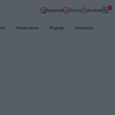
99+
Raporty
Posty
Kontakt
nia
Wydarzenia
Pogoda
Promocje