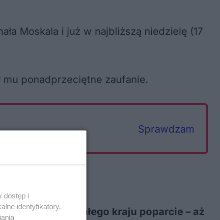
a Moskala i już w najbliższą niedzielę (17
ł mu ponadprzeciętne zaufanie.
Sprawdzam
 dostęp i
lne identyfikatory,
ordowe w skali całego kraju poparcie – aż
iania