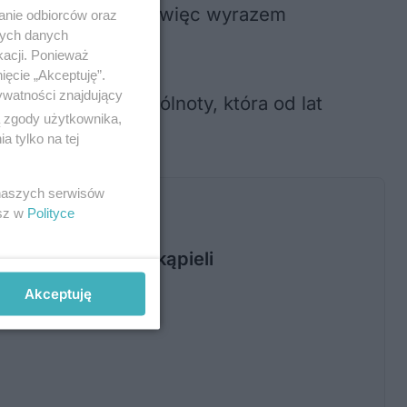
ów. Wizyta ma być więc wyrazem
anie odbiorców oraz
nych danych
kacji. Ponieważ
ięcie „Akceptuję”.
ywatności znajdujący
uznania dla wspólnoty, która od lat
ą zgody użytkownika,
 tylko na tej
 naszych serwisów
esz w
Polityce
hmiastowy zakaz kąpieli
Akceptuję