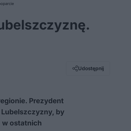
poparcie
Lubelszczyznę.
Facebook
Twitter / X
E-mail
Udostępnij
Messenger
Whatsapp
Kopiuj link
egionie. Prezydent
i Lubelszczyzny, by
 w ostatnich