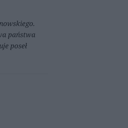
anowskiego.
owa państwa
uje poseł