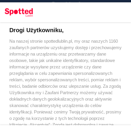
Drogi Użytkowniku,
Kontakt
Na naszej stronie spottedlublin.pl, my oraz naszych 1160
Regulamin
Polityka prywatności
zaufanych partnerów uzyskujemy dostęp i przechowujemy
RODO
informacje na urządzeniu oraz przetwarzamy dane
Warunki korzystania z treści
osobowe, takie jak unikalne identyfikatory, standardowe
informacje wysyłane przez urządzenie czy dane
KATEGORIE
przeglądania w celu zapewniania spersonalizowanych
reklam, wybór spersonalizowanych treści, pomiar reklam i
OGŁOSZENIA
treści, badanie odbiorców oraz ulepszanie usług. Za zgodą
Użytkownika my i Zaufani Partnerzy możemy używać
WYDARZENIA
dokładnych danych geolokalizacyjnych oraz aktywnie
skanować charakterystykę urządzenia do celów
identyfikacji. Ponieważ cenimy Twoją prywatność, prosimy
NA SKRÓTY
o zgodę na korzystanie z tych technologii poprzez
kliknięcie „Akceptuję”. Zgoda jest dobrowolna i zawsze