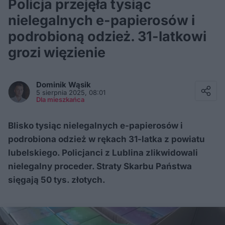
Policja przejęła tysiąc
nielegalnych e-papierosów i
podrobioną odzież. 31-latkowi
grozi więzienie
Facebook
Twitter / X
Dominik
Wąsik
E-mail
5 sierpnia 2025, 08:01
Messenger
Dla mieszkańca
Whatsapp
Kopiuj link
Blisko tysiąc nielegalnych e-papierosów i
podrobiona odzież w rękach 31-latka z powiatu
lubelskiego. Policjanci z Lublina zlikwidowali
nielegalny proceder. Straty Skarbu Państwa
sięgają 50 tys. złotych.