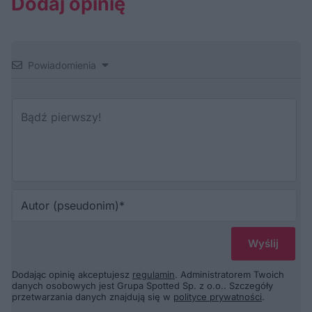
Dodaj opinię
Powiadomienia
Au
(p
Dodając opinię akceptujesz
regulamin
. Administratorem Twoich
danych osobowych jest Grupa Spotted Sp. z o.o.. Szczegóły
przetwarzania danych znajdują się w
polityce prywatności
.