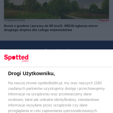
6 sierpnia 2026
Pogoda
Burze z gradem i porywy do 90 km/h. IMGW ogłasza alarm
drugiego stopnia dla całego województwa
Drogi Użytkowniku,
Kontakt
Na naszej stronie spottedlublin.pl, my oraz naszych 1160
Regulamin
Polityka prywatności
zaufanych partnerów uzyskujemy dostęp i przechowujemy
RODO
informacje na urządzeniu oraz przetwarzamy dane
Warunki korzystania z treści
osobowe, takie jak unikalne identyfikatory, standardowe
informacje wysyłane przez urządzenie czy dane
KATEGORIE
przeglądania w celu zapewniania spersonalizowanych