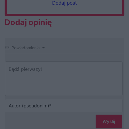
Dodaj post
Dodaj opinię
Powiadomienia
Au
(p