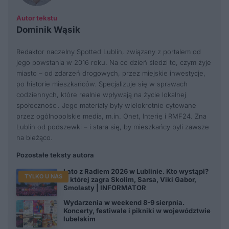
Autor tekstu
Dominik Wąsik
Redaktor naczelny Spotted Lublin, związany z portalem od
jego powstania w 2016 roku. Na co dzień śledzi to, czym żyje
miasto – od zdarzeń drogowych, przez miejskie inwestycje,
po historie mieszkańców. Specjalizuje się w sprawach
codziennych, które realnie wpływają na życie lokalnej
społeczności. Jego materiały były wielokrotnie cytowane
przez ogólnopolskie media, m.in. Onet, Interię i RMF24. Zna
Lublin od podszewki – i stara się, by mieszkańcy byli zawsze
na bieżąco.
Pozostałe teksty autora
Lato z Radiem 2026 w Lublinie. Kto wystąpi?
TYLKO U NAS
O której zagra Skolim, Sarsa, Viki Gabor,
Smolasty | INFORMATOR
Wydarzenia w weekend 8-9 sierpnia.
Koncerty, festiwale i pikniki w województwie
lubelskim