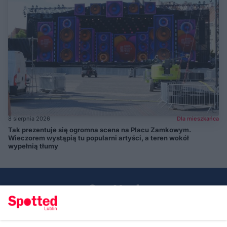
8 sierpnia 2026
Dla mieszkańca
Tak prezentuje się ogromna scena na Placu Zamkowym.
Wieczorem wystąpią tu popularni artyści, a teren wokół
wypełnią tłumy