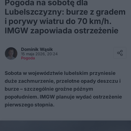
Pogoda na sobotę dla
Lubelszczyzny: burze z gradem
i porywy wiatru do 70 km/h.
IMGW zapowiada ostrzeżenie
Facebook
Twitter / X
Dominik
Wąsik
E-mail
15 maja 2026, 20:24
Messenger
Pogoda
Whatsapp
Kopiuj link
Sobota w województwie lubelskim przyniesie
duże zachmurzenie, przelotne opady deszczu i
burze – szczególnie groźne późnym
popołudniem. IMGW planuje wydać ostrzeżenie
pierwszego stopnia.