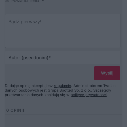
Powiadomienia
Au
(p
Dodając opinię akceptujesz
regulamin
. Administratorem Twoich
danych osobowych jest Grupa Spotted Sp. z o.o.. Szczegóły
przetwarzania danych znajdują się w
polityce prywatności
.
0
OPINII