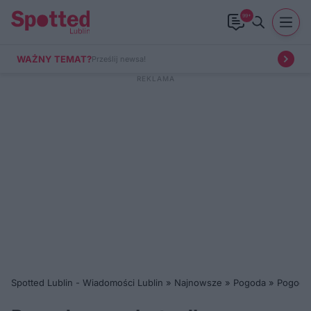
99+
WAŻNY TEMAT?
Prześlij newsa!
Spotted Lublin - Wiadomości Lublin
»
Najnowsze
»
Pogoda
»
Pogoda 