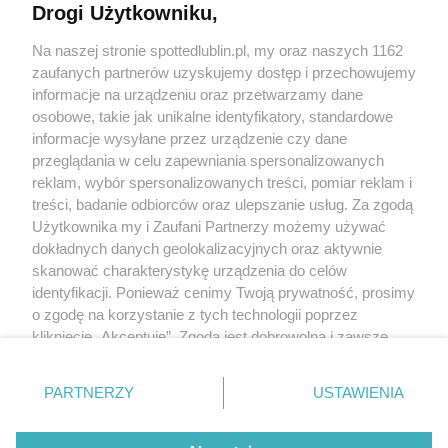
Drogi Użytkowniku,
Kontakt
Na naszej stronie spottedlublin.pl, my oraz naszych 1162
Regulamin
Polityka prywatności
zaufanych partnerów uzyskujemy dostęp i przechowujemy
RODO
informacje na urządzeniu oraz przetwarzamy dane
Warunki korzystania z treści
osobowe, takie jak unikalne identyfikatory, standardowe
informacje wysyłane przez urządzenie czy dane
KATEGORIE
przeglądania w celu zapewniania spersonalizowanych
reklam, wybór spersonalizowanych treści, pomiar reklam i
OGŁOSZENIA
treści, badanie odbiorców oraz ulepszanie usług. Za zgodą
Użytkownika my i Zaufani Partnerzy możemy używać
WYDARZENIA
dokładnych danych geolokalizacyjnych oraz aktywnie
skanować charakterystykę urządzenia do celów
identyfikacji. Ponieważ cenimy Twoją prywatność, prosimy
NA SKRÓTY
o zgodę na korzystanie z tych technologii poprzez
kliknięcie „Akceptuję”. Zgoda jest dobrowolna i zawsze
możesz ją zmienić/wycofać klikając przycisk ustawień
prywatności znajdujący się w lewym dolnym rogu strony
PARTNERZY
USTAWIENIA
. Niektóre rodzaje przetwarzania danych nie wymagają
© 2025. Spotted Lublin. Wszystkie prawa zastrzeżone.
zgody użytkownika, ale masz prawo sprzeciwić się
Mapa strony