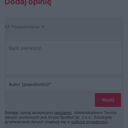
Dodaj opinię
Powiadomienia
Au
(p
Dodając opinię akceptujesz
regulamin
. Administratorem Twoich
danych osobowych jest Grupa Spotted Sp. z o.o.. Szczegóły
przetwarzania danych znajdują się w
polityce prywatności
.