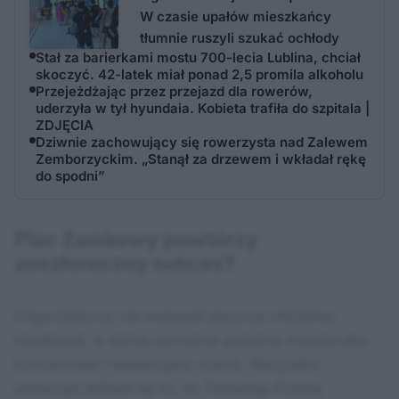
W czasie upałów mieszkańcy
tłumnie ruszyli szukać ochłody
Stał za barierkami mostu 700-lecia Lublina, chciał
skoczyć. 42-latek miał ponad 2,5 promila alkoholu
Przejeżdżając przez przejazd dla rowerów,
uderzyła w tył hyundaia. Kobieta trafiła do szpitala |
ZDJĘCIA
Dziwnie zachowujący się rowerzysta nad Zalewem
Zemborzyckim. „Stanął za drzewem i wkładał rękę
do spodni”
Plac Zamkowy powtórzy
zeszłoroczny sukces?
Organizatorzy nie wskazali jeszcze oficjalnej
lokalizacji, w której wyrośnie potężne miasteczko
koncertowe i telewizyjna scena. Wszystko
wskazuje jednak na to, że Telewizja Polska