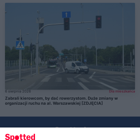
6 sierpnia 2026
Dla mieszkańca
Zabrali kierowcom, by dać rowerzystom. Duże zmiany w
organizacji ruchu na al. Warszawskiej [ZDJĘCIA]