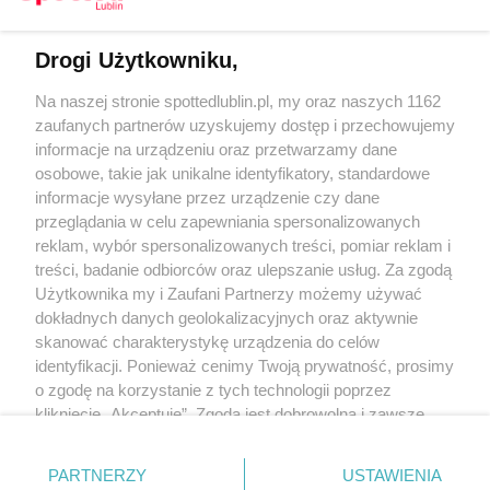
Drogi Użytkowniku,
Kontakt
Na naszej stronie spottedlublin.pl, my oraz naszych 1162
Regulamin
Polityka prywatności
zaufanych partnerów uzyskujemy dostęp i przechowujemy
RODO
informacje na urządzeniu oraz przetwarzamy dane
Warunki korzystania z treści
osobowe, takie jak unikalne identyfikatory, standardowe
informacje wysyłane przez urządzenie czy dane
KATEGORIE
przeglądania w celu zapewniania spersonalizowanych
reklam, wybór spersonalizowanych treści, pomiar reklam i
OGŁOSZENIA
treści, badanie odbiorców oraz ulepszanie usług. Za zgodą
Użytkownika my i Zaufani Partnerzy możemy używać
WYDARZENIA
dokładnych danych geolokalizacyjnych oraz aktywnie
skanować charakterystykę urządzenia do celów
identyfikacji. Ponieważ cenimy Twoją prywatność, prosimy
NA SKRÓTY
o zgodę na korzystanie z tych technologii poprzez
kliknięcie „Akceptuję”. Zgoda jest dobrowolna i zawsze
możesz ją zmienić/wycofać klikając przycisk ustawień
prywatności znajdujący się w lewym dolnym rogu strony
PARTNERZY
USTAWIENIA