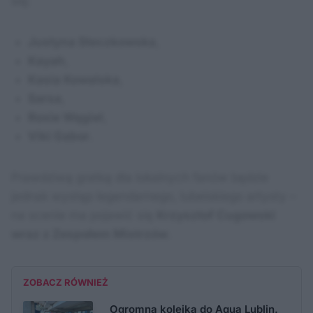
się:
Justyna Steczkowska
,
Kayah
,
Kasia Kowalska
,
Sarsa
,
Roxie Węgiel
,
Viki Gabor
.
Prawdziwą gratką dla lokalnych fanów będzie
jednak występ legendarnego, lubelskiego artysty –
na scenie ma pojawić się
Krzysztof Cugowski
wraz z Zespołem Mistrzów
.
ZOBACZ RÓWNIEŻ
Ogromna kolejka do Aqua Lublin.