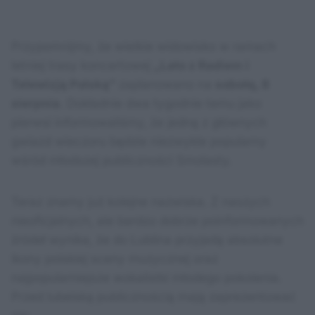
Przypomnijmy, że wielkie widowisko w ramach
letniej trasy koncertowej
„Lato z Radiem i
Telewizją Polską”
zaplanowano na
sobotę, 8
sierpnia
. Dokładnie dwa tygodnie temu jako
pierwsi informowaliśmy, że jedną z głównych
gwiazd wieczoru będzie niezwykle popularny
wśród młodszej publiczności Smolasty.
Teraz znamy już kolejne nazwiska. Z naszych
nieoficjalnych, ale bardzo dobrze poinformowanych
źródeł wynika, że do Lublina przyjadą absolutne
ikony polskiej sceny muzycznej oraz
najpopularniejsze wokalistki młodego pokolenia.
Przed lubelską publicznością mają zaprezentować