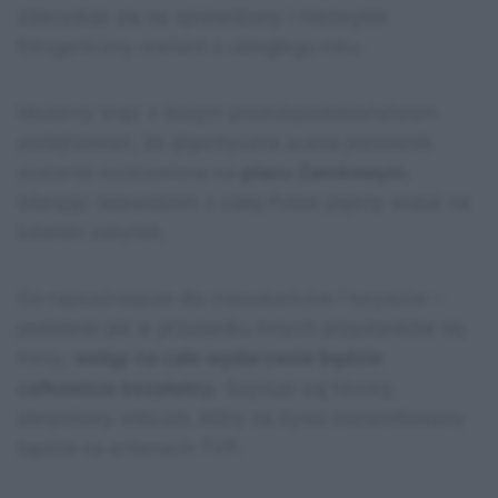
zdecyduje się na sprawdzony i niezwykle
fotogeniczny wariant z ubiegłego roku.
Możemy więc z dużym prawdopodobieństwem
podejrzewać, że gigantyczna scena ponownie
zostanie rozstawiona na
placu Zamkowym
,
oferując telewidzom z całej Polski piękny widok na
lubelski zabytek.
Co najważniejsze dla mieszkańców i turystów –
podobnie jak w przypadku innych przystanków tej
trasy,
wstęp na całe wydarzenie będzie
całkowicie bezpłatny
. Szykuje się hitowy,
sierpniowy wieczór, który na żywo transmitowany
będzie na antenach TVP.