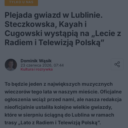
TYLKO U NAS
Plejada gwiazd w Lublinie.
Steczkowska, Kayah i
Cugowski wystąpią na „Lecie z
Radiem i Telewizją Polską”
Facebook
Twitter / X
Dominik
Wąsik
E-mail
23 czerwca 2026, 07:44
Messenger
Kultura i rozrywka
Whatsapp
Kopiuj link
To będzie jeden z największych muzycznych
wieczorów tego lata w naszym mieście. Oficjalne
ogłoszenia wciąż przed nami, ale nasza redakcja
nieoficjalnie ustaliła kolejne wielkie gwiazdy,
które w sierpniu ściągną do Lublina w ramach
trasy „Lato z Radiem i Telewizją Polską”.