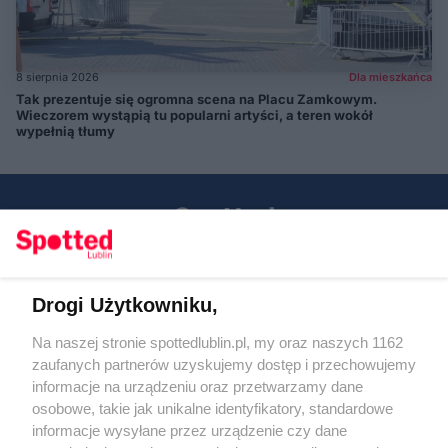
8 sierpnia 2026
Dla mieszkańca
Tak prezentuje się ogromna scena na Placu Zamkowym.
Wieczorem wystąpią tu popularni artyści, a teren wokół
wypełnią tłumy
Drogi Użytkowniku,
Kontakt
Na naszej stronie spottedlublin.pl, my oraz naszych 1162
Regulamin
Polityka prywatności
zaufanych partnerów uzyskujemy dostęp i przechowujemy
RODO
informacje na urządzeniu oraz przetwarzamy dane
Warunki korzystania z treści
osobowe, takie jak unikalne identyfikatory, standardowe
informacje wysyłane przez urządzenie czy dane
KATEGORIE