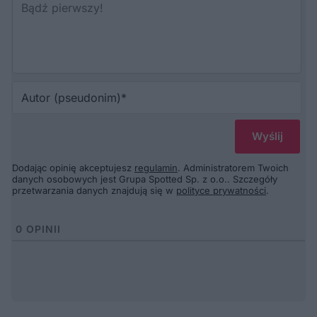
Au
(p
Dodając opinię akceptujesz
regulamin
. Administratorem Twoich
danych osobowych jest Grupa Spotted Sp. z o.o.. Szczegóły
przetwarzania danych znajdują się w
polityce prywatności
.
0
OPINII