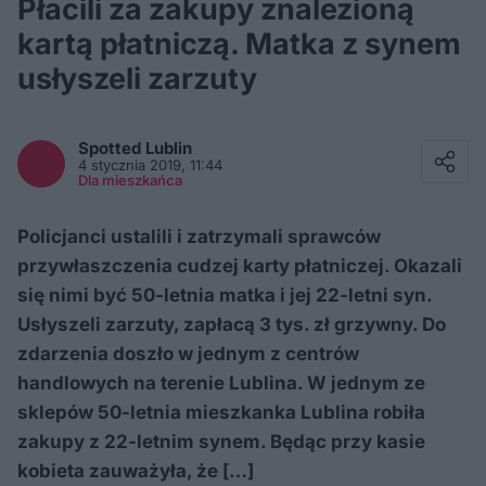
Płacili za zakupy znalezioną
kartą płatniczą. Matka z synem
usłyszeli zarzuty
Facebook
Twitter / X
Spotted
Lublin
E-mail
4 stycznia 2019, 11:44
Messenger
Dla mieszkańca
Whatsapp
Kopiuj link
Policjanci ustalili i zatrzymali sprawców
przywłaszczenia cudzej karty płatniczej. Okazali
się nimi być 50-letnia matka i jej 22-letni syn.
Usłyszeli zarzuty, zapłacą 3 tys. zł grzywny. Do
zdarzenia doszło w jednym z centrów
handlowych na terenie Lublina. W jednym ze
sklepów 50-letnia mieszkanka Lublina robiła
zakupy z 22-letnim synem. Będąc przy kasie
kobieta zauważyła, że […]