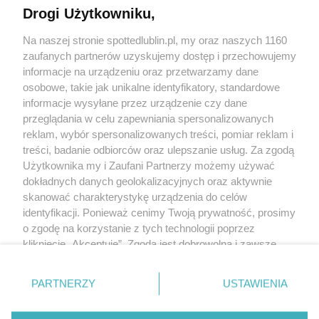
Drogi Użytkowniku,
Kontakt
Na naszej stronie spottedlublin.pl, my oraz naszych 1160
Regulamin
Polityka prywatności
zaufanych partnerów uzyskujemy dostęp i przechowujemy
RODO
informacje na urządzeniu oraz przetwarzamy dane
Warunki korzystania z treści
osobowe, takie jak unikalne identyfikatory, standardowe
informacje wysyłane przez urządzenie czy dane
KATEGORIE
przeglądania w celu zapewniania spersonalizowanych
reklam, wybór spersonalizowanych treści, pomiar reklam i
OGŁOSZENIA
treści, badanie odbiorców oraz ulepszanie usług. Za zgodą
Użytkownika my i Zaufani Partnerzy możemy używać
dokładnych danych geolokalizacyjnych oraz aktywnie
WYDARZENIA
skanować charakterystykę urządzenia do celów
identyfikacji. Ponieważ cenimy Twoją prywatność, prosimy
NA SKRÓTY
o zgodę na korzystanie z tych technologii poprzez
kliknięcie „Akceptuję”. Zgoda jest dobrowolna i zawsze
możesz ją zmienić/wycofać klikając przycisk ustawień
prywatności znajdujący się w lewym dolnym rogu strony
PARTNERZY
USTAWIENIA
. Niektóre rodzaje przetwarzania danych nie wymagają
© 2025. Spotted Lublin. Wszystkie prawa zastrzeżone.
zgody użytkownika, ale masz prawo sprzeciwić się
Mapa strony