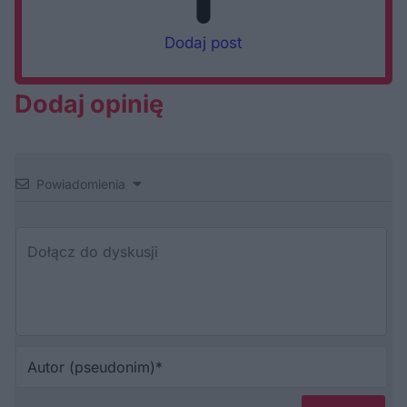
Dodaj post
Dodaj opinię
Powiadomienia
Au
(p