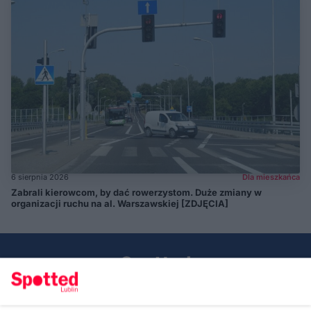
6 sierpnia 2026
Dla mieszkańca
Zabrali kierowcom, by dać rowerzystom. Duże zmiany w
organizacji ruchu na al. Warszawskiej [ZDJĘCIA]