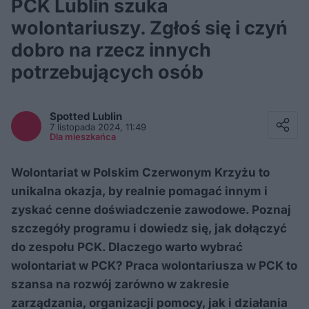
PCK Lublin szuka
wolontariuszy. Zgłoś się i czyń
dobro na rzecz innych
potrzebujących osób
Facebook
Twitter / X
Spotted
Lublin
E-mail
7 listopada 2024, 11:49
Messenger
Dla mieszkańca
Whatsapp
Kopiuj link
Wolontariat w Polskim Czerwonym Krzyżu to
unikalna okazja, by realnie pomagać innym i
zyskać cenne doświadczenie zawodowe. Poznaj
szczegóły programu i dowiedz się, jak dołączyć
do zespołu PCK. Dlaczego warto wybrać
wolontariat w PCK? Praca wolontariusza w PCK to
szansa na rozwój zarówno w zakresie
zarządzania, organizacji pomocy, jak i działania