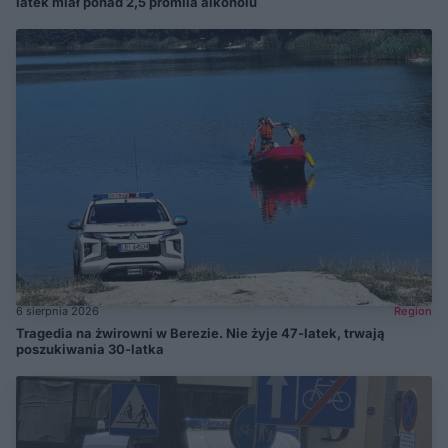
latek miał ponad 2,5 promila alkoholu
6 sierpnia 2026
Region
Tragedia na żwirowni w Berezie. Nie żyje 47-latek, trwają
poszukiwania 30-latka