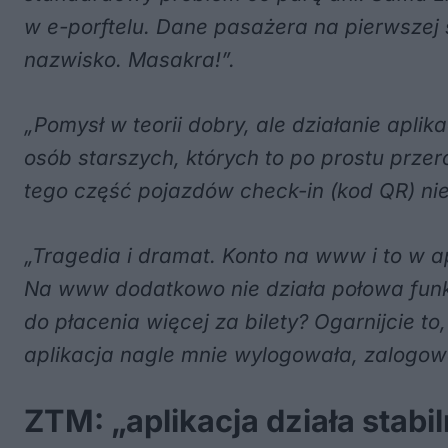
w e-porftelu. Dane pasażera na pierwszej 
nazwisko. Masakra!”.
„Pomysł w teorii dobry, ale działanie apli
osób starszych, których to po prostu przero
tego część pojazdów check-in (kod QR) nie 
„Tragedia i dramat. Konto na www i to w ap
Na www dodatkowo nie działa połowa funkcj
do płacenia więcej za bilety? Ogarnijcie t
aplikacja nagle mnie wylogowała, zalogowa
ZTM: „aplikacja działa stabi