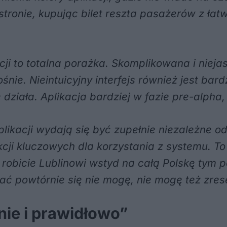
stronie, kupując bilet reszta pasażerów z łat
kacji to totalna porażka. Skomplikowana i niej
śnie. Nieintuicyjny interfejs również jest bar
działa. Aplikacja bardziej w fazie pre-alpha,
likacji wydają się być zupełnie niezależne od
i kluczowych dla korzystania z systemu. To j
o, robicie Lublinowi wstyd na całą Polskę tym 
ć powtórnie się nie mogę, nie mogę też zres
lnie i prawidłowo”