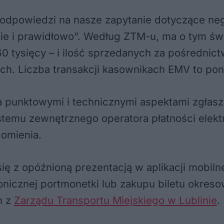
 odpowiedzi na nasze zapytanie dotyczące neg
ilnie i prawidłowo”. Według ZTM-u, ma o tym ś
 tysięcy – i ilość sprzedanych za pośrednictw
ch. Liczba transakcji kasownikach EMV to pon
 punktowymi i technicznymi aspektami zgłasz
ystemu zewnętrznego operatora płatności ele
omienia.
ę z opóźnioną prezentacją w aplikacji mobilne
ronicznej portmonetki lub zakupu biletu okre
h z
Zarządu Transportu Miejskiego w Lublinie
.