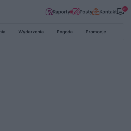
99+
Raporty
Posty
Kontakt
nia
Wydarzenia
Pogoda
Promocje