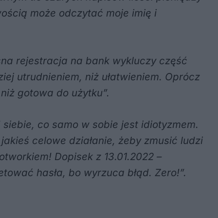
wością może odczytać moje imię i
asna rejestracja na bank wykluczy część
dziej utrudnieniem, niż ułatwieniem. Oprócz
 niż gotowa do użytku”.
 siebie, co samo w sobie jest idiotyzmem.
akieś celowe działanie, żeby zmusić ludzi
potworkiem! Dopisek z 13.01.2022 –
etować hasła, bo wyrzuca błąd. Zero!”.