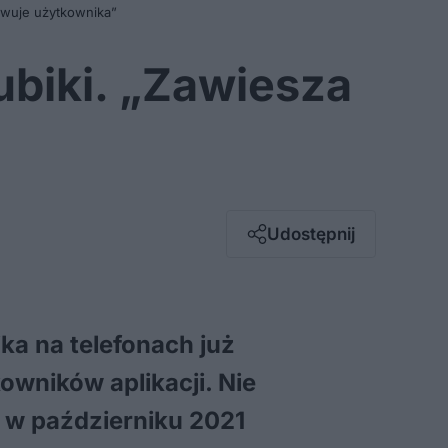
gowuje użytkownika”
ubiki. „Zawiesza
Facebook
Twitter / X
E-mail
Udostępnij
Messenger
Whatsapp
Kopiuj link
ika na telefonach już
owników aplikacji. Nie
m w październiku 2021