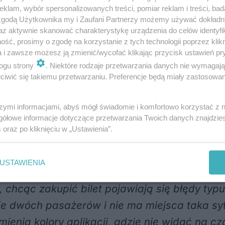
bie, w razie zawieszenia aplikacji nie kupi bi
klam, wybór spersonalizowanych treści, pomiar reklam i treści, bad
 zgodą Użytkownika my i Zaufani Partnerzy możemy używać dokład
 Co robić w razie kontroli? Chyba że ktoś myś
az aktywnie skanować charakterystykę urządzenia do celów identyfi
dziemy””.
ść, prosimy o zgodę na korzystanie z tych technologii poprzez klikn
a i zawsze możesz ją zmienić/wycofać klikając przycisk ustawień pr
ogu strony
. Niektóre rodzaje przetwarzania danych nie wymagaj
likacji. Albo zawiesza się na ekranie startow
iwić się takiemu przetwarzaniu. Preferencje będą miały zastosowania
a się wprowadzić numeru pojazdu, a jeśli się 
ż jest na następnym przystanku”.
szymi informacjami, abyś mógł świadomie i komfortowo korzystać z
gółowe informacje dotyczące przetwarzania Twoich danych znajdzi
s
oraz po kliknięciu w „Ustawienia”.
. Z konta zniknęły pieniądze, ale w portmonetc
po innych opiniach, ten problem nie wystąpił 
USTAWIENIA
 chcąc zakupić bilet pojawiają się błędy typ
usie dwóch pasażerów i nie ma miejsca taka 
enia kolory aplikacji, gdzie nie widać na cza