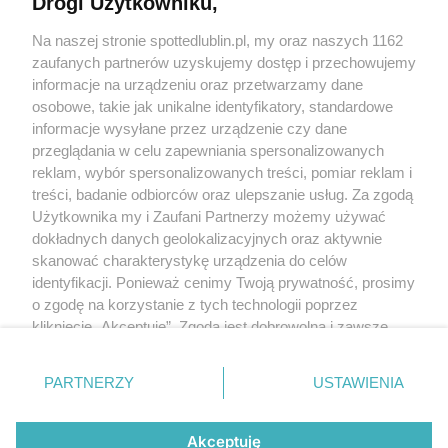
Drogi Użytkowniku,
Kontakt
Na naszej stronie spottedlublin.pl, my oraz naszych 1162
Regulamin
Polityka prywatności
zaufanych partnerów uzyskujemy dostęp i przechowujemy
RODO
informacje na urządzeniu oraz przetwarzamy dane
Warunki korzystania z treści
osobowe, takie jak unikalne identyfikatory, standardowe
informacje wysyłane przez urządzenie czy dane
KATEGORIE
przeglądania w celu zapewniania spersonalizowanych
reklam, wybór spersonalizowanych treści, pomiar reklam i
OGŁOSZENIA
treści, badanie odbiorców oraz ulepszanie usług. Za zgodą
Użytkownika my i Zaufani Partnerzy możemy używać
WYDARZENIA
dokładnych danych geolokalizacyjnych oraz aktywnie
skanować charakterystykę urządzenia do celów
identyfikacji. Ponieważ cenimy Twoją prywatność, prosimy
NA SKRÓTY
o zgodę na korzystanie z tych technologii poprzez
kliknięcie „Akceptuję”. Zgoda jest dobrowolna i zawsze
możesz ją zmienić/wycofać klikając przycisk ustawień
prywatności znajdujący się w lewym dolnym rogu strony
PARTNERZY
USTAWIENIA
. Niektóre rodzaje przetwarzania danych nie wymagają
© 2025. Spotted Lublin. Wszystkie prawa zastrzeżone.
zgody użytkownika, ale masz prawo sprzeciwić się
Mapa strony
takiemu przetwarzaniu. Preferencje będą miały
Akceptuję