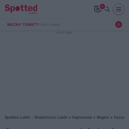
99+
WAŻNY TEMAT?
Prześlij newsa!
Spotted Lublin - Wiadomości Lublin
»
Najnowsze
»
Region
»
Oszustwo