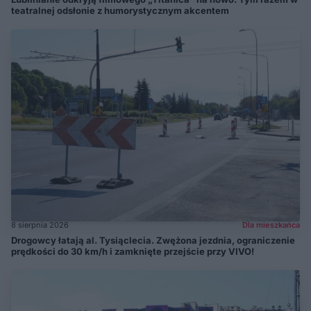
teatralnej odsłonie z humorystycznym akcentem
8 sierpnia 2026
Dla mieszkańca
Drogowcy łatają al. Tysiąclecia. Zwężona jezdnia, ograniczenie
prędkości do 30 km/h i zamknięte przejście przy VIVO!