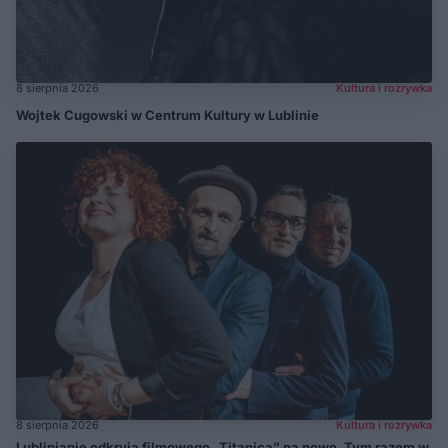
8 sierpnia 2026
Kultura i rozrywka
Wojtek Cugowski w Centrum Kultury w Lublinie
8 sierpnia 2026
Kultura i rozrywka
Lublinianie odkryją filmowego „Titanica” na nowo. Tym razem w