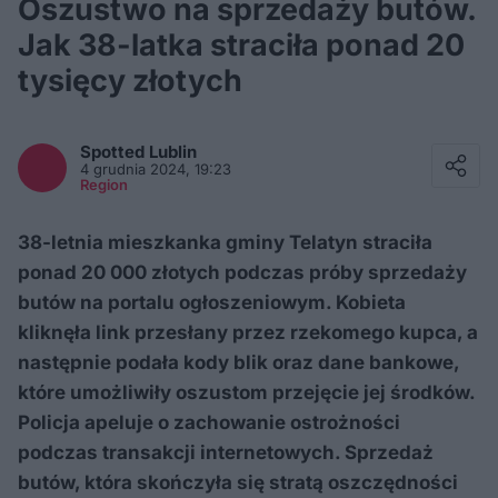
Oszustwo na sprzedaży butów.
Jak 38-latka straciła ponad 20
tysięcy złotych
Facebook
Twitter / X
Spotted
Lublin
E-mail
4 grudnia 2024, 19:23
Messenger
Region
Whatsapp
Kopiuj link
38-letnia mieszkanka gminy Telatyn straciła
ponad 20 000 złotych podczas próby sprzedaży
butów na portalu ogłoszeniowym. Kobieta
kliknęła link przesłany przez rzekomego kupca, a
następnie podała kody blik oraz dane bankowe,
które umożliwiły oszustom przejęcie jej środków.
Policja apeluje o zachowanie ostrożności
podczas transakcji internetowych. Sprzedaż
butów, która skończyła się stratą oszczędności