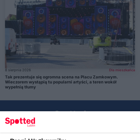
8 sierpnia 2026
Dla mieszkańca
Tak prezentuje się ogromna scena na Placu Zamkowym.
Wieczorem wystąpią tu popularni artyści, a teren wokół
wypełnią tłumy