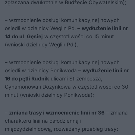
zgłaszana dwukrotnie w Budżecie Obywatelskim);
– wzmocnienie obsługi komunikacyjnej nowych
osiedli w dzielnicy Węglin Pd. –
wydłużenie linii nr
14 do ul. Gęsiej
w częstotliwości co 15 minut
(wnioski dzielnicy Węglin Pd.);
– wzmocnienie obsługi komunikacyjnej nowych
osiedli w dzielnicy Ponikwoda –
wydłużenie linii nr
16 do pętli Rudnik
ulicami Strzembosza,
Cynamonowa i Dożynkowa w częstotliwości co 30
minut (wnioski dzielnicy Ponikwoda);
–
zmiana trasy i wzmocnienie linii nr 36
– zmiana
charakteru linii na całodzienną i
międzydzielnicową, rozważany przebieg trasy: