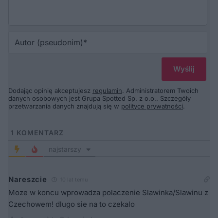
Au
(p
Dodając opinię akceptujesz
regulamin
. Administratorem Twoich
danych osobowych jest Grupa Spotted Sp. z o.o.. Szczegóły
przetwarzania danych znajdują się w
polityce prywatności
.
1
KOMENTARZ
najstarszy
Nareszcie
10 lat temu
Moze w koncu wprowadza polaczenie Slawinka/Slawinu z
Czechowem! dlugo sie na to czekalo