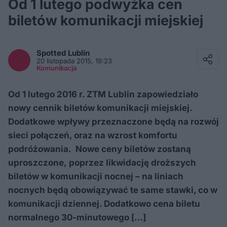
Od 1 lutego podwyżka cen
biletów komunikacji miejskiej
Facebook
Twitter / X
Spotted
Lublin
E-mail
20 listopada 2015, 19:23
Messenger
Komunikacja
Whatsapp
Kopiuj link
Od 1 lutego 2016 r. ZTM Lublin zapowiedziało
nowy cennik biletów komunikacji miejskiej.
Dodatkowe wpływy przeznaczone będą na rozwój
sieci połączeń, oraz na wzrost komfortu
podróżowania. Nowe ceny biletów zostaną
uproszczone, poprzez likwidację droższych
biletów w komunikacji nocnej – na liniach
nocnych będą obowiązywać te same stawki, co w
komunikacji dziennej. Dodatkowo cena biletu
normalnego 30-minutowego […]