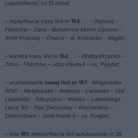
częstotliwość co 15 minut;
– modyfikacja trasy linii nr
154
:
… – Głęboka –
Filaretów – Zana – Bohaterów Monte Cassino –
Armii Krajowej – Orkana – al. Kraśnicka – Węglin
;
– korekta trasy linii nr
152
:
… – Nadbystrzycka –
Zana – Filaretów – Jana Pawła II – os. Poręba
;
– uruchomienie
nowej linii nr 157
:
Mełgiewska
WSEI – Mełgiewska – Andersa – Lwowska – Unii
Lubelskiej – Fabryczna – Wolska – Lubelskiego
Lipca ’80 – Plac Dworcowy – Krochmalna –
Diamentowa – Jana Pawła II – os. Poręba;
– linia
161
: elektryfikacja linii autobusowej nr 28