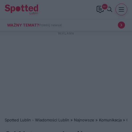
99+
WAŻNY TEMAT?
Prześlij newsa!
Spotted Lublin - Wiadomości Lublin
»
Najnowsze
»
Komunikacja
»
Od