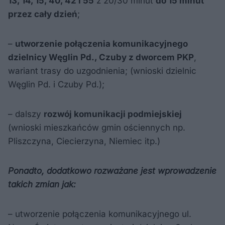
13, 14, 15, 40, 42 i 55
z 20/30 minut
do 15 minut
przez cały dzień
;
–
utworzenie połączenia komunikacyjnego
dzielnicy Węglin Pd., Czuby z dworcem PKP
,
wariant trasy do uzgodnienia; (wnioski dzielnic
Węglin Pd. i Czuby Pd.);
– dalszy
rozwój komunikacji podmiejskiej
(wnioski mieszkańców gmin ościennych np.
Pliszczyna, Ciecierzyna, Niemiec itp.)
Ponadto, dodatkowo rozważane jest wprowadzenie
takich zmian jak:
– utworzenie połączenia komunikacyjnego ul.